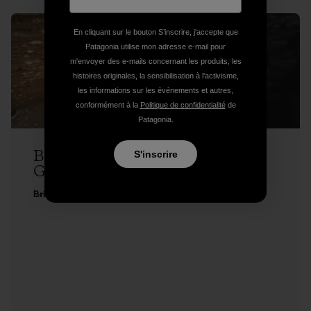
En cliquant sur le bouton S’inscrire, j'accepte que
Patagonia utilise mon adresse e-mail pour
m'envoyer des e-mails concernant les produits, les
histoires originales, la sensibilisation à l'activisme,
les informations sur les événements et autres,
conformément à la
Politique de confidentialité
de
Patagonia.
Brittany Griffith on Seeing Red, and
S'inscrire
Getting Over It
Brittany Griffith