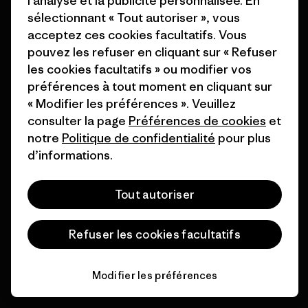
l’analyse et la publicité personnalisée. En
sélectionnant « Tout autoriser », vous
Voir la Garantie Ironclad
acceptez ces cookies facultatifs. Vous
pouvez les refuser en cliquant sur « Refuser
les cookies facultatifs » ou modifier vos
préférences à tout moment en cliquant sur
« Modifier les préférences ». Veuillez
Nous assumons la
consulter la page
Préférences de cookies
et
responsabilité de notre
notre
Politique de confidentialité
pour plus
impact.
d’informations.
Découvrez notre empreinte carbone
Tout autoriser
Refuser les cookies facultatifs
Nous soutenons l'activisme
Modifier les préférences
de terrain.