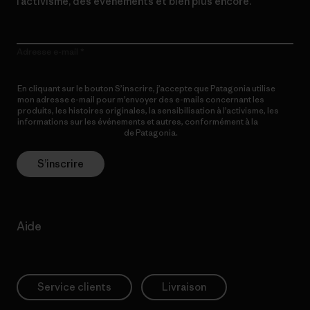
l’activisme, des événements et bien plus encore.
Adresse e-mail
En cliquant sur le bouton S’inscrire, j’accepte que Patagonia utilise
mon adresse e-mail pour m’envoyer des e-mails concernant les
produits, les histoires originales, la sensibilisation à l’activisme, les
informations sur les événements et autres, conformément à la
Politique de confidentialité
de Patagonia.
S’inscrire
Aide
Service clients
Livraison