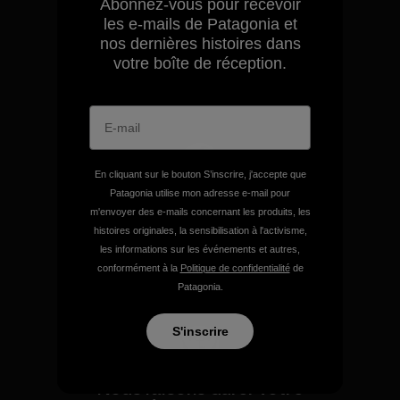
Nous assumons la
Abonnez-vous pour recevoir
responsabilité de notre
les e-mails de Patagonia et
impact.
nos dernières histoires dans
votre boîte de réception.
Découvrez notre empreinte carbone
En cliquant sur le bouton S’inscrire, j'accepte que
Patagonia utilise mon adresse e-mail pour
Nous soutenons l'activisme
m'envoyer des e-mails concernant les produits, les
de terrain.
histoires originales, la sensibilisation à l'activisme,
les informations sur les événements et autres,
conformément à la
Politique de confidentialité
de
Consulter Patagonia Action Works
Patagonia.
S'inscrire
Nous faisons durer votre