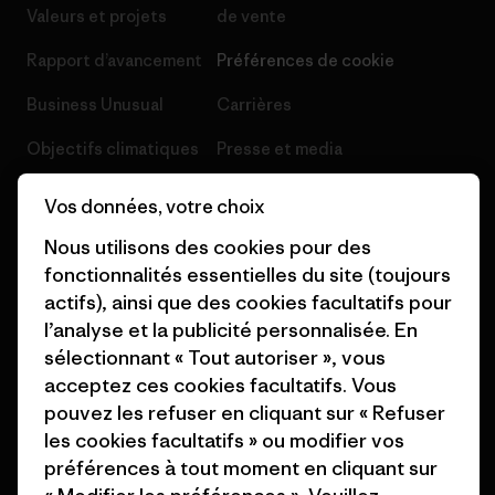
Valeurs et projets
de vente
Rapport d’avancement
Préférences de cookie
Business Unusual
Carrières
Objectifs climatiques
Presse et media
1% For The Planet
Industry program
Vos données, votre choix
Comment nous
Programme d’affiliation
Nous utilisons des cookies pour des
finançons
fonctionnalités essentielles du site (toujours
Patagonia Luxembourg Plan du
actifs), ainsi que des cookies facultatifs pour
Cartes cadeaux
site
l’analyse et la publicité personnalisée. En
Nos magasins
sélectionnant « Tout autoriser », vous
acceptez ces cookies facultatifs. Vous
pouvez les refuser en cliquant sur « Refuser
les cookies facultatifs » ou modifier vos
préférences à tout moment en cliquant sur
© 2026 Patagonia, Inc. All Rights Reserved.