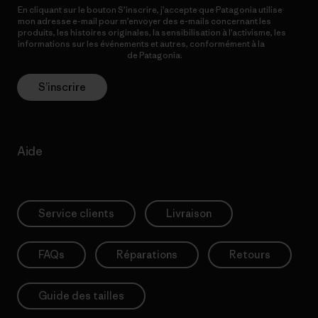
En cliquant sur le bouton S’inscrire, j’accepte que Patagonia utilise
mon adresse e-mail pour m’envoyer des e-mails concernant les
produits, les histoires originales, la sensibilisation à l’activisme, les
informations sur les événements et autres, conformément à la
Politique de confidentialité
de Patagonia.
S’inscrire
Aide
Service clients
Livraison
FAQs
Réparations
Retours
Guide des tailles