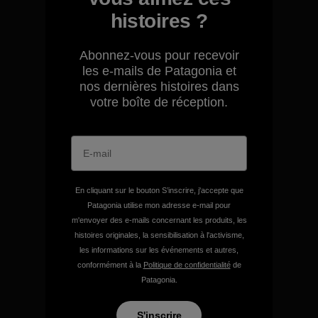
histoires ?
Abonnez-vous pour recevoir
les e-mails de Patagonia et
nos dernières histoires dans
votre boîte de réception.
En cliquant sur le bouton S’inscrire, j'accepte que
Patagonia utilise mon adresse e-mail pour
m'envoyer des e-mails concernant les produits, les
histoires originales, la sensibilisation à l'activisme,
les informations sur les événements et autres,
Nous garantissons tous les
conformément à la
Politique de confidentialité
de
produits que nous
Patagonia.
fabriquons.
S'inscrire