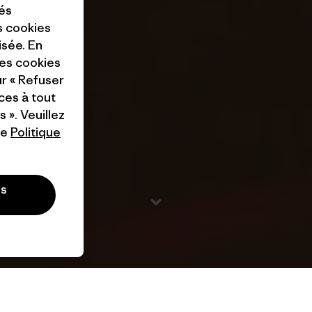
tés
es cookies
isée. En
ces cookies
ur « Refuser
ces à tout
 ». Veuillez
re
Politique
es