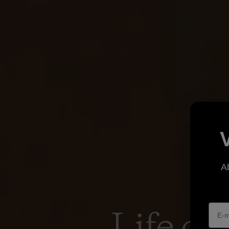
A
Life of 