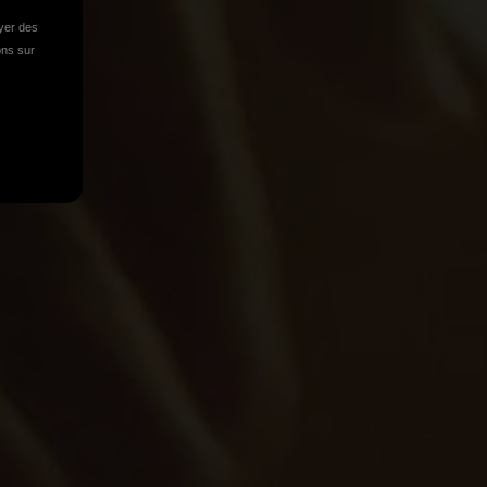
oyer des
ions sur