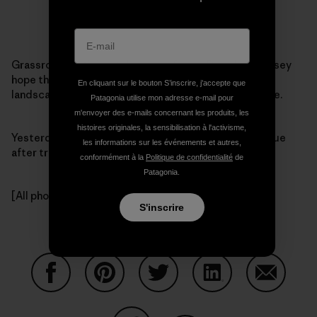
Grassroots activism takes many forms. Daniel and Casey
hope their efforts will literally change the political
En cliquant sur le bouton S’inscrire, j'accepte que
landscape — the landscaping around the White House.
Patagonia utilise mon adresse e-mail pour
m'envoyer des e-mails concernant les produits, les
histoires originales, la sensibilisation à l'activisme,
Yesterday, the pair
arrived
at 1600 Pennsylvania Avenue
les informations sur les événements et autres,
after traveling for three months through 25 states.
conformément à la
Politique de confidentialité
de
Patagonia.
[All photos by Free]
S'inscrire
Partager sur Facebook
Partager sur Pinterest
Partager sur Twitter
Partager sur Linke
Partager 