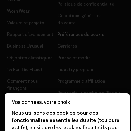
Politique de confidentialité
Worn Wear
Conditions générales
Valeurs et projets
de vente
Rapport d’avancement
Préférences de cookie
Business Unusual
Carrières
Objectifs climatiques
Presse et media
1% For The Planet
Industry program
Comment nous
Programme d’affiliation
finançons
Patagonia Luxembourg Plan du
Cartes cadeaux
site
Vos données, votre choix
Nos magasins
Nous utilisons des cookies pour des
fonctionnalités essentielles du site (toujours
actifs), ainsi que des cookies facultatifs pour