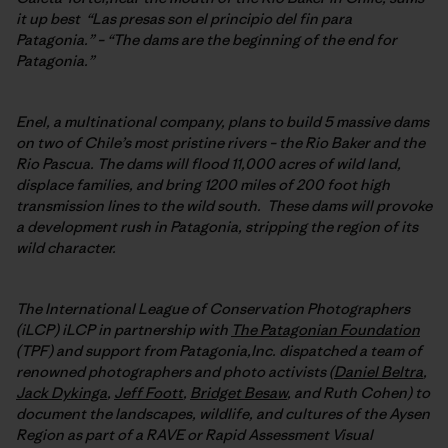
it up best “Las presas son el principio del fin para
Patagonia.” – “The dams are the beginning of the end for
Patagonia.”
Enel, a multinational company, plans to build 5 massive dams
on two of Chile’s most pristine rivers – the Rio Baker and the
Rio Pascua. The dams will flood 11,000 acres of wild land,
displace families, and bring 1200 miles of 200 foot high
transmission lines to the wild south. These dams will provoke
a development rush in Patagonia, stripping the region of its
wild character.
The International League of Conservation Photographers
(iLCP) iLCP in partnership with
The Patagonian Foundation
(TPF) and support from Patagonia,Inc. dispatched a team of
renowned photographers and photo activists (
Daniel Beltra
,
Jack Dykinga
,
Jeff Foott
,
Bridget Besaw
, and Ruth Cohen) to
document the landscapes, wildlife, and cultures of the Aysen
Region as part of a RAVE or Rapid Assessment Visual