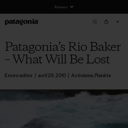
Retours
Patagonia’s Rio Baker
– What Will Be Lost
Enviro editor
/
avril 29, 2010
/
Activisme
,
Planète