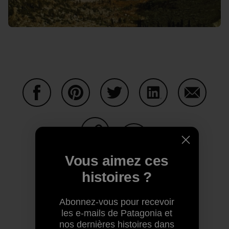
Partager sur Facebook
Partager sur Pinterest
Partager sur Twitter
Partager sur Linke
Partager 
Partager sur Copy Link
Imprimer
Vous aimez ces
histoires ?
Abonnez-vous pour recevoir
Profil de l’auteur(e)
les e-mails de Patagonia et
nos dernières histoires dans
Ty Draney