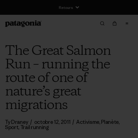
Retours
The Great Salmon
Run – running the
route of one of
nature’s great
migrations
Ty Draney
/
octobre 12, 2011
/
Activisme
,
Planète
,
Sport
,
Trail running