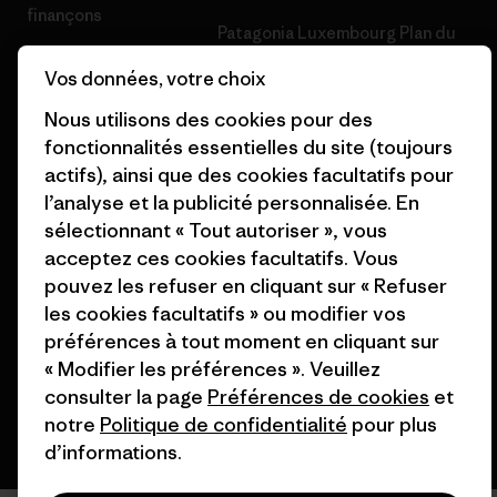
finançons
Patagonia Luxembourg Plan du
Cartes cadeaux
site
Vos données, votre choix
Nos magasins
Nous utilisons des cookies pour des
fonctionnalités essentielles du site (toujours
actifs), ainsi que des cookies facultatifs pour
l’analyse et la publicité personnalisée. En
sélectionnant « Tout autoriser », vous
© 2026 Patagonia, Inc. All Rights Reserved.
acceptez ces cookies facultatifs. Vous
pouvez les refuser en cliquant sur « Refuser
les cookies facultatifs » ou modifier vos
préférences à tout moment en cliquant sur
français
« Modifier les préférences ». Veuillez
consulter la page
Préférences de cookies
et
notre
Politique de confidentialité
pour plus
d’informations.