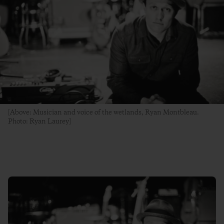
[Above: Musician and voice of the wetlands, Ryan Montbleau.
Photo: Ryan Laurey]