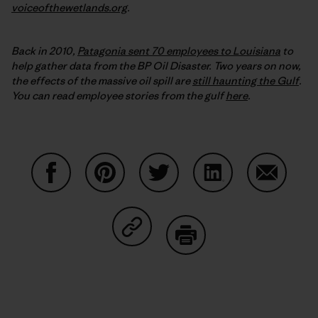
voiceofthewetlands.org
.
Back in 2010,
Patagonia sent 70 employees to Louisiana
to
help gather data from the BP Oil Disaster. Two years on now,
the effects of the massive oil spill are
still haunting the Gulf
.
You can read employee stories from the gulf
here
.
Partager sur Facebook
Partager sur Pinterest
Partager sur Twitter
Partager sur Linke
Partager 
Partager sur Copy Link
Imprimer