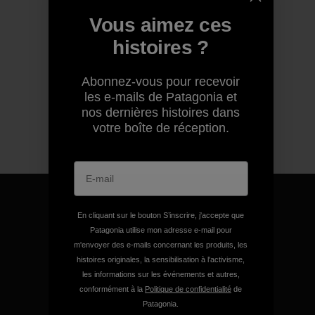
Vous aimez ces
histoires ?
Abonnez-vous pour recevoir
les e-mails de Patagonia et
nos dernières histoires dans
votre boîte de réception.
En cliquant sur le bouton S’inscrire, j'accepte que
Patagonia utilise mon adresse e-mail pour
m'envoyer des e-mails concernant les produits, les
Nous garantissons tous les
histoires originales, la sensibilisation à l'activisme,
produits que nous
les informations sur les événements et autres,
fabriquons.
conformément à la
Politique de confidentialité
de
Patagonia.