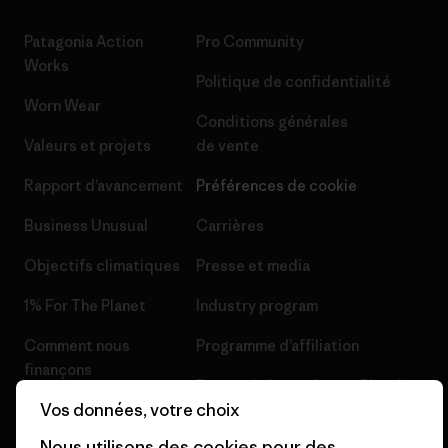
Patagonia Action
Pro Community
Works
Politique de confidentialité
Worn Wear
Conditions générales
Valeurs et projets
de vente
Rapport d’avancement
Préférences de cookie
Business Unusual
Carrières
Objectifs climatiques
Presse et media
1% For The Planet
Industry program
Comment nous
Programme d’affiliation
finançons
Patagonia Luxembourg Plan du
Vos données, votre choix
Cartes cadeaux
site
Nous utilisons des cookies pour des