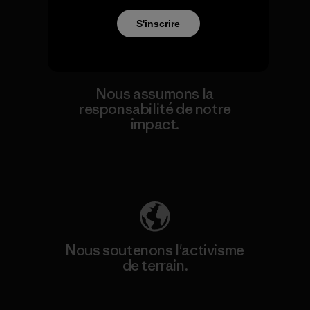
Voir la Garantie Ironclad
S'inscrire
Nous assumons la
responsabilité de notre
impact.
Découvrez notre empreinte carbone
Nous soutenons l'activisme
de terrain.
Consulter Patagonia Action Works