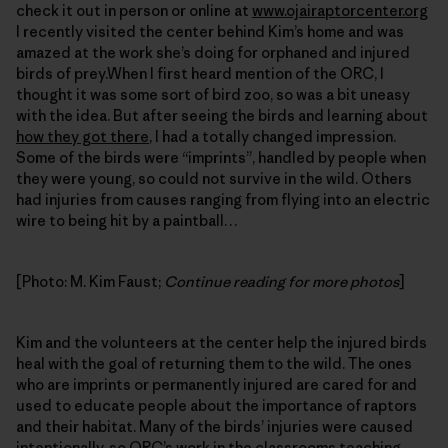
check it out in person or online at
www.ojairaptorcenter.org
I recently visited the center behind Kim’s home and was
amazed at the work she’s doing for orphaned and injured
birds of prey.When I first heard mention of the ORC, I
thought it was some sort of bird zoo, so was a bit uneasy
with the idea. But after seeing the birds and learning about
how they got there
, I had a totally changed impression.
Some of the birds were “imprints”, handled by people when
they were young, so could not survive in the wild. Others
had injuries from causes ranging from flying into an electric
wire to being hit by a paintball…
[Photo: M. Kim Faust;
Continue reading for more photos
]
Kim and the volunteers at the center help the injured birds
heal with the goal of returning them to the wild. The ones
who are imprints or permanently injured are cared for and
used to educate people about the importance of raptors
and their habitat. Many of the birds’ injuries were caused
intentionally, so
ORC’s work in the classrooms
teaching