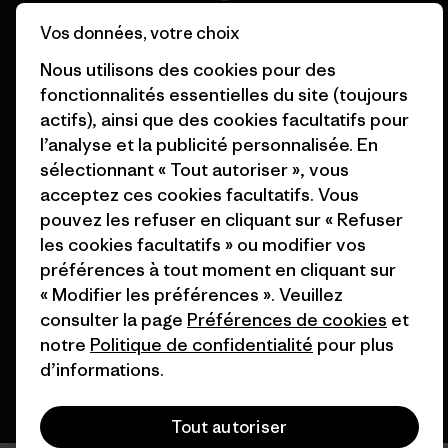
finançons
Patagonia Luxembourg Plan du
Vos données, votre choix
Cartes cadeaux
site
Nous utilisons des cookies pour des
fonctionnalités essentielles du site (toujours
Nos magasins
actifs), ainsi que des cookies facultatifs pour
l’analyse et la publicité personnalisée. En
sélectionnant « Tout autoriser », vous
acceptez ces cookies facultatifs. Vous
pouvez les refuser en cliquant sur « Refuser
© 2026 Patagonia, Inc. All Rights Reserved.
les cookies facultatifs » ou modifier vos
préférences à tout moment en cliquant sur
« Modifier les préférences ». Veuillez
français
consulter la page
Préférences de cookies
et
notre
Politique de confidentialité
pour plus
d’informations.
Tout autoriser