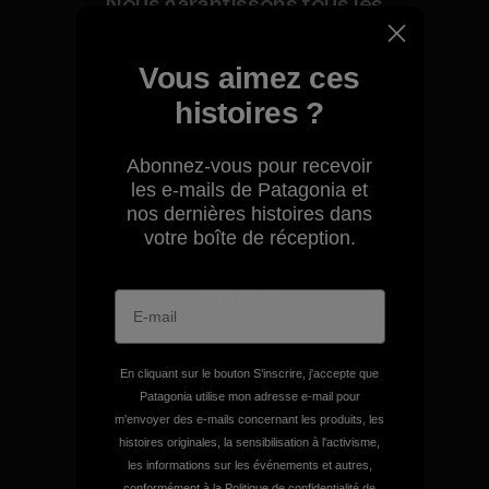
Nous garantissons tous les
produits que nous
fabriquons.
Vous aimez ces
histoires ?
Voir la Garantie Ironclad
Abonnez-vous pour recevoir
les e-mails de Patagonia et
nos dernières histoires dans
votre boîte de réception.
Nous assumons la
responsabilité de notre
impact.
Découvrez notre empreinte carbone
En cliquant sur le bouton S’inscrire, j'accepte que
Patagonia utilise mon adresse e-mail pour
m'envoyer des e-mails concernant les produits, les
histoires originales, la sensibilisation à l'activisme,
les informations sur les événements et autres,
conformément à la
Politique de confidentialité
de