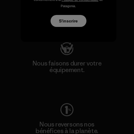
Nous soutenons l'activisme
Patagonia.
de terrain.
S'inscrire
Consulter Patagonia Action Works
Nous faisons durer votre
équipement.
Consulter Worn Wear
Nous reversons nos
bénéfices à la planète.