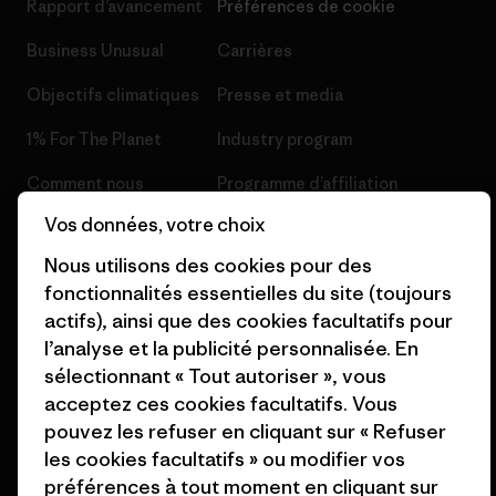
Rapport d’avancement
Préférences de cookie
Business Unusual
Carrières
Objectifs climatiques
Presse et media
1% For The Planet
Industry program
Comment nous
Programme d’affiliation
finançons
Vos données, votre choix
Patagonia Luxembourg Plan du
Cartes cadeaux
site
Nous utilisons des cookies pour des
fonctionnalités essentielles du site (toujours
Nos magasins
actifs), ainsi que des cookies facultatifs pour
l’analyse et la publicité personnalisée. En
sélectionnant « Tout autoriser », vous
acceptez ces cookies facultatifs. Vous
pouvez les refuser en cliquant sur « Refuser
© 2026 Patagonia, Inc. All Rights Reserved.
les cookies facultatifs » ou modifier vos
préférences à tout moment en cliquant sur