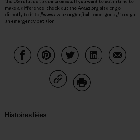
the US refuses to compromise. If you want to act in time to
make a difference, check out the
Avaaz.org
site or go
directly to
http://www.avaaz.org/en/bali_emergency/
to sign
an emergency petition.
Partager sur Facebook
Partager sur Pinterest
Partager sur Twitter
Partager sur Linke
Partager 
Partager sur Copy Link
Imprimer
Histoires liées