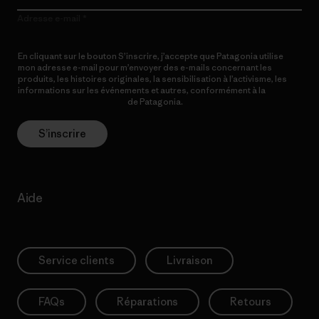
Adresse e-mail
En cliquant sur le bouton S’inscrire, j’accepte que Patagonia utilise
mon adresse e-mail pour m’envoyer des e-mails concernant les
produits, les histoires originales, la sensibilisation à l’activisme, les
informations sur les événements et autres, conformément à la
Politique de confidentialité
de Patagonia.
S’inscrire
Aide
Service clients
Livraison
FAQs
Réparations
Retours