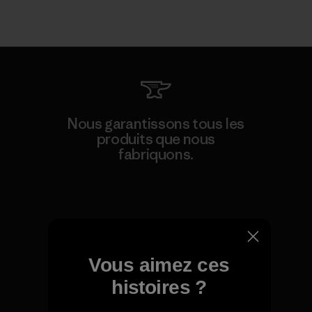
Nous garantissons tous les
produits que nous
fabriquons.
Voir la Garantie Ironclad
Vous aimez ces
Nous assumons la
histoires ?
responsabilité de notre
impact.