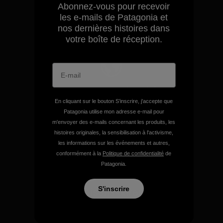
Abonnez-vous pour recevoir
les e-mails de Patagonia et
nos dernières histoires dans
Découvrez notre empreinte carbone
votre boîte de réception.
Nous soutenons l'activisme
de terrain.
En cliquant sur le bouton S’inscrire, j'accepte que
Patagonia utilise mon adresse e-mail pour
m'envoyer des e-mails concernant les produits, les
Consulter Patagonia Action Works
histoires originales, la sensibilisation à l'activisme,
les informations sur les événements et autres,
conformément à la
Politique de confidentialité
de
Patagonia.
S'inscrire
Nous faisons durer votre
équipement.