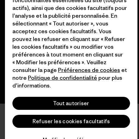
fonctionnalités essentielles du site (toujours
actifs), ainsi que des cookies facultatifs pour
l’analyse et la publicité personnalisée. En
sélectionnant « Tout autoriser », vous
acceptez ces cookies facultatifs. Vous
© 2026 Patagonia, Inc. All Rights Reserved.
pouvez les refuser en cliquant sur « Refuser
les cookies facultatifs » ou modifier vos
préférences à tout moment en cliquant sur
« Modifier les préférences ». Veuillez
français
consulter la page
Préférences de cookies
et
notre
Politique de confidentialité
pour plus
d’informations.
Tout autoriser
Refuser les cookies facultatifs