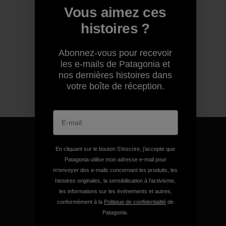
Vous aimez ces
histoires ?
Abonnez-vous pour recevoir
les e-mails de Patagonia et
nos dernières histoires dans
votre boîte de réception.
En cliquant sur le bouton S’inscrire, j'accepte que
Patagonia utilise mon adresse e-mail pour
Nous garantissons tous les
m'envoyer des e-mails concernant les produits, les
produits que nous
histoires originales, la sensibilisation à l'activisme,
les informations sur les événements et autres,
fabriquons.
conformément à la
Politique de confidentialité
de
Patagonia.
Voir la Garantie Ironclad