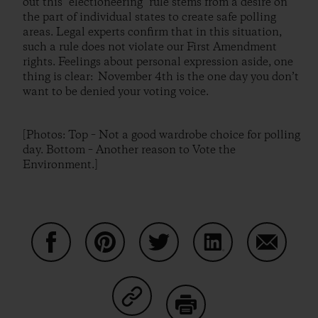
out this "electioneering" rule stems from a desire on
the part of individual states to create safe polling
areas. Legal experts confirm that in this situation,
such a rule does not violate our First Amendment
rights. Feelings about personal expression aside, one
thing is clear: November 4th is the one day you don’t
want to be denied your voting voice.
[Photos: Top – Not a good wardrobe choice for polling
day. Bottom – Another reason to Vote the
Environment.]
Partager sur Facebook
Partager sur Pinterest
Partager sur Twitter
Partager sur Linke
Partager 