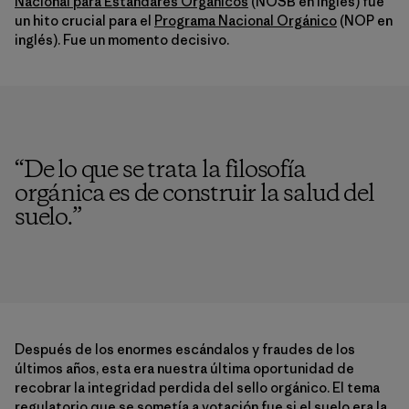
Nacional para Estándares Orgánicos
(NOSB en inglés) fue
un hito crucial para el
Programa Nacional Orgánico
(NOP en
inglés). Fue un momento decisivo.
“
De lo que se trata la filosofía
orgánica es de construir la salud del
suelo.
”
Después de los enormes escándalos y fraudes de los
últimos años, esta era nuestra última oportunidad de
recobrar la integridad perdida del sello orgánico. El tema
regulatorio que se sometía a votación fue si el suelo era la