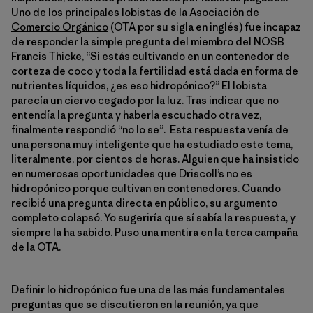
Uno de los principales lobistas de la
Asociación de
Comercio Orgánico
(OTA por su sigla en inglés) fue incapaz
de responder la simple pregunta del miembro del NOSB
Francis Thicke, “Si estás cultivando en un contenedor de
corteza de coco y toda la fertilidad está dada en forma de
nutrientes líquidos, ¿es eso hidropónico?” El lobista
parecía un ciervo cegado por la luz. Tras indicar que no
entendía la pregunta y haberla escuchado otra vez,
finalmente respondió “no lo se”. Esta respuesta venía de
una persona muy inteligente que ha estudiado este tema,
literalmente, por cientos de horas. Alguien que ha insistido
en numerosas oportunidades que Driscoll’s no es
hidropónico porque cultivan en contenedores. Cuando
recibió una pregunta directa en público, su argumento
completo colapsó. Yo sugeriría que sí sabía la respuesta, y
siempre la ha sabido. Puso una mentira en la terca campaña
de la OTA.
Definir lo hidropónico fue una de las más fundamentales
preguntas que se discutieron en la reunión, ya que