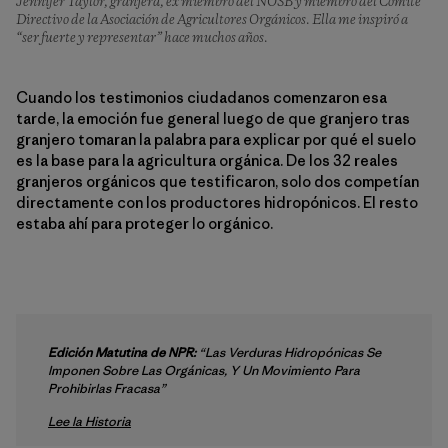
Jennifer Taylor, granjera, ex miembro del NOSB y miembro del Comité
Directivo de la Asociación de Agricultores Orgánicos. Ella me inspiró a
“ser fuerte y representar” hace muchos años.
Cuando los testimonios ciudadanos comenzaron esa
tarde, la emoción fue general luego de que granjero tras
granjero tomaran la palabra para explicar por qué el suelo
es la base para la agricultura orgánica. De los 32 reales
granjeros orgánicos que testificaron, solo dos competían
directamente con los productores hidropónicos. El resto
estaba ahí para proteger lo orgánico.
Edición Matutina de NPR:
“Las Verduras Hidropónicas Se
Imponen Sobre Las Orgánicas, Y Un Movimiento Para
Prohibirlas Fracasa”
Lee la Historia