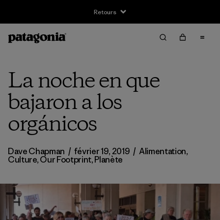
Retours
La noche en que
bajaron a los
orgánicos
Dave Chapman
/
février 19, 2019
/
Alimentation
,
Culture
,
Our Footprint
,
Planète