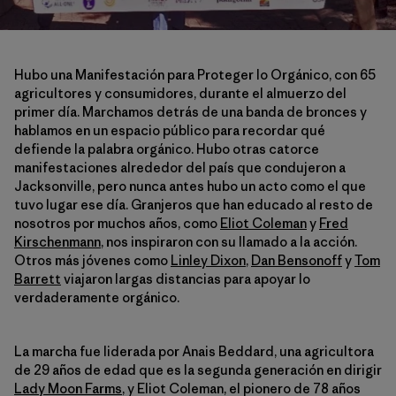
Hubo una Manifestación para Proteger lo Orgánico, con 65
agricultores y consumidores, durante el almuerzo del
primer día. Marchamos detrás de una banda de bronces y
hablamos en un espacio público para recordar qué
defiende la palabra orgánico. Hubo otras catorce
manifestaciones alrededor del país que condujeron a
Jacksonville, pero nunca antes hubo un acto como el que
tuvo lugar ese día. Granjeros que han educado al resto de
nosotros por muchos años, como
Eliot Coleman
y
Fred
Kirschenmann
, nos inspiraron con su llamado a la acción.
Otros más jóvenes como
Linley Dixon
,
Dan Bensonoff
y
Tom
Barrett
viajaron largas distancias para apoyar lo
verdaderamente orgánico.
La marcha fue liderada por Anais Beddard, una agricultora
de 29 años de edad que es la segunda generación en dirigir
Lady Moon Farms
, y Eliot Coleman, el pionero de 78 años