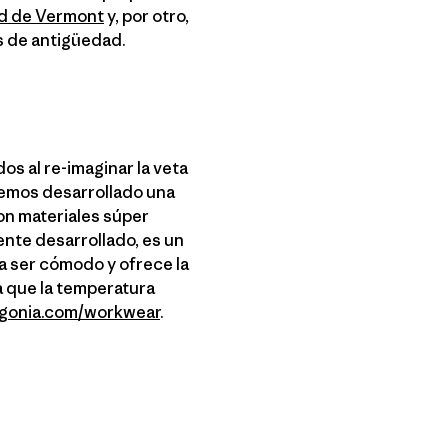
d de Vermont
y, por otro,
os de antigüedad.
s al re-imaginar la veta
 hemos desarrollado una
con materiales súper
nte desarrollado, es un
a ser cómodo y ofrece la
a que la temperatura
gonia.com/workwear
.
r Copy Link
rimer