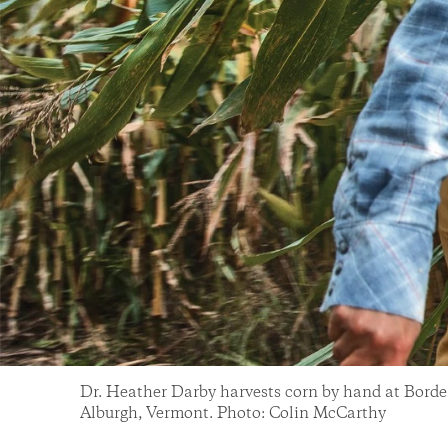
Dr. Heather Darby harvests corn by hand at Bord
Alburgh, Vermont. Photo: Colin McCarthy