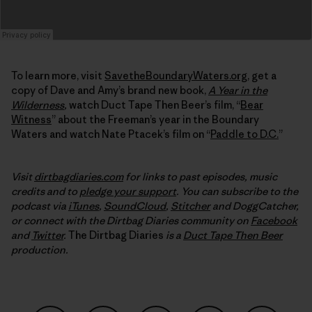
To learn more, visit
SavetheBoundaryWaters.org
, get a
copy of Dave and Amy’s brand new book,
A Year in the
Wilderness
,
watch Duct Tape Then Beer’s film, “
Bear
Witness
” about the Freeman’s year in the Boundary
Waters and watch Nate Ptacek’s film on “
Paddle to D.C.
”
Visit
dirtbagdiaries.com
for links to past episodes, music
credits and to
pledge your support
. You can subscribe to the
podcast via
iTunes
,
SoundCloud
,
Stitcher
and DoggCatcher,
or connect with the Dirtbag Diaries community on
Facebook
and
Twitter
.
The Dirtbag Diaries
is a
Duct Tape Then Beer
production.