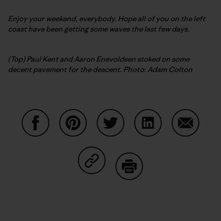
Enjoy your weekend, everybody. Hope all of you on the left
coast have been getting some waves the last few days.
(Top) Paul Kent and Aaron Enevoldsen stoked on some
decent pavement for the descent. Photo: Adam Colton
Partager sur Facebook
Partager sur Pinterest
Partager sur Twitter
Partager sur Linke
Partager 
Partager sur Copy Link
Imprimer