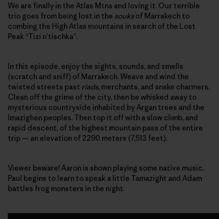
We are finally in the Atlas Mtns and loving it. Our terrible
trio goes from being lost in the
souks
of Marrakech to
combing the High Atlas mountains in search of the Lost
Peak “Tizi n’tischka”.
In this episode, enjoy the sights, sounds, and smells
(scratch and sniff) of Marrakech. Weave and wind the
twisted streets past
riads
, merchants, and snake charmers.
Clean off the grime of the city, then be whisked away to
mysterious countryside inhabited by Argan trees and the
Imazighen peoples. Then top it off with a slow climb, and
rapid descent, of the highest mountain pass of the entire
trip — an elevation of 2290 meters (7,513 feet).
Viewer beware! Aaron is shown playing some native music,
Paul begins to learn to speak a little Tamazight and Adam
battles frog monsters in the night.