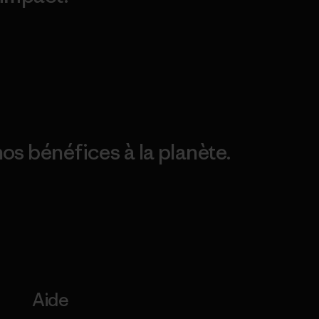
Consulter Patagonia
Action Works
Découvrez notre
empreinte carbone
os bénéfices à la planète.
Aide