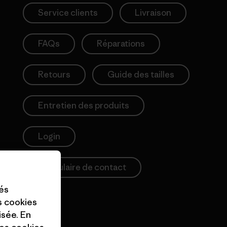
Service clients
Livraison
FAQs
Réparations
Retours
Guide des tailles
Entretien des produits
Login
Formulaire de contact
tés
es cookies
isée. En