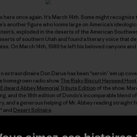
is here once again. It’s March 14th. Some might recognize t
re’s another figure who looms large on America’s ideologi
nstein’s, exploded in the deserts of the American Southwe
serts of southern Utah and found a literary voice that d
tes. On March 14th, 1989 he left his beloved canyons and
o extraordinaire Don Darue has been "servin’ ’em up cov
the homegrown radio show
The Risky Biscuit Hayseed Hoot
 Edward Abbey Memorial Tribute Edition
of the show. Marc
ng, and the 18th edition of Dondo’s incomparable blend of
ry, and a generous helping of Mr. Abbey reading straight f
" and
Desert Solitaire
.
ur head? Then sidle on up to the
Hoot Hut
and have a liste
e via podcast at the
Hoot website
, or by listening live Satu