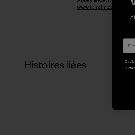
www.kthxfm.com
and cli
A
Histoires liées
En cliq
e-mails