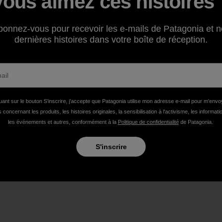
Vous aimez ces histoires 
cking on the "Listen Live" button (on the right, above the p
bonnez-vous pour recevoir les e-mails de Patagonia et n
dernières histoires dans votre boîte de réception.
Partager sur Facebook
Partager sur Pinterest
Partager sur Twitter
Partager sur LinkedIn
Partager sur Email
Partager su
Imp
uant sur le bouton S’inscrire, j'accepte que Patagonia utilise mon adresse e-mail pour m'env
 concernant les produits, les histoires originales, la sensibilisation à l'activisme, les informat
les événements et autres, conformément à la
Politique de confidentialité
de Patagonia.
S'inscrire