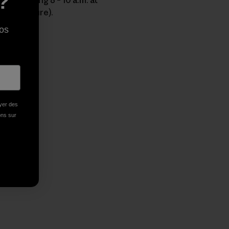
?
iggy picture).
os
r Copy Link
rimer
oyer des
ions sur