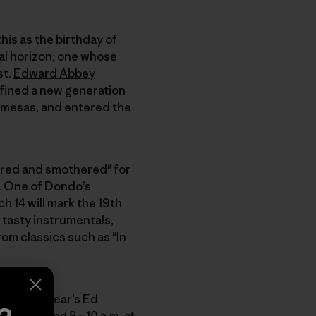
his as the birthday of
cal horizon; one whose
st.
Edward Abbey
efined a new generation
 mesas, and entered the
ered and smothered" for
. One of Dondo’s
h 14 will mark the 19th
 tasty instrumentals,
rom classics such as "In
n to this year’s Ed
rday morning 8 – 10 a.m. at