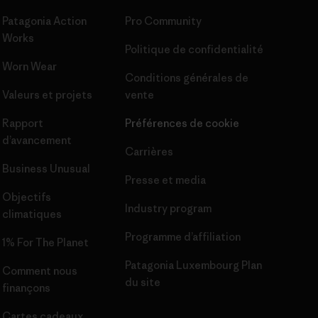
Patagonia Action
Pro Community
Works
Politique de confidentialité
Worn Wear
Conditions générales
de
Valeurs et projets
vente
Rapport
Préférences de cookie
d’avancement
Carrières
Business Unusual
Presse et media
Objectifs
Industry program
climatiques
Programme d’affiliation
1% For The Planet
Patagonia Luxembourg Plan
Comment nous
du site
finançons
Cartes cadeaux