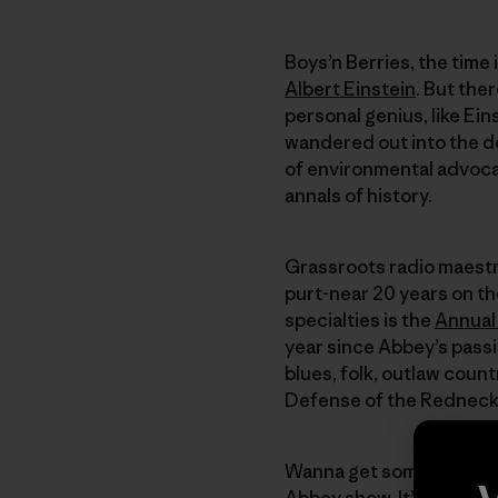
Boys’n Berries, the time 
Albert Einstein
. But the
personal genius, like Ei
wandered out into the de
of environmental advoca
annals of history.
Grassroots radio maestr
purt-near 20 years on 
specialties is the
Annual
year since Abbey’s passi
blues, folk, outlaw count
Defense of the Redneck
Wanna get some Ed in yo
Abbey show. It’s availabl