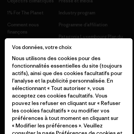
Objectifs climatiques
Presse et media
1% For The Planet
Industry program
Comment nous
Programme d’affiliation
finançons
Patagonia Luxembourg Plan du
Cartes cadeaux
site
Vos données, votre choix
Nos magasins
Nous utilisons des cookies pour des
fonctionnalités essentielles du site (toujours
actifs), ainsi que des cookies facultatifs pour
l’analyse et la publicité personnalisée. En
sélectionnant « Tout autoriser », vous
© 2026 Patagonia, Inc. All Rights Reserved.
acceptez ces cookies facultatifs. Vous
pouvez les refuser en cliquant sur « Refuser
les cookies facultatifs » ou modifier vos
préférences à tout moment en cliquant sur
français
« Modifier les préférences ». Veuillez
consulter la page
Préférences de cookies
et