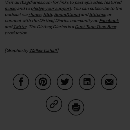
Visit
dirtbagdiaries.com
for links to past episodes,
featured
music
and to
pledge your support
. You can subscribe to the
podcast via
iTunes
,
RSS
,
SoundCloud
and
Stitcher
,
or
connect with the Dirtbag Diaries community on
Facebook
and
Twitter
.
The Dirtbag Diaries is a
Duct Tape Then Beer
production.
[Graphic by
Walker Cahall
]
Partager sur Facebook
Partager sur Pinterest
Partager sur Twitter
Partager sur Linke
Partager 
Partager sur Copy Link
Imprimer