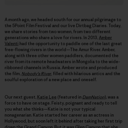
A month ago, we headed south for our annual pilgrimage to
the 5Point Film Festival and our live Dirtbag Diaries. Today,
we share stories from two women, from two different
generations who share a love for rivers. In 2013,
Amber
Valenti
had the opportunity to paddle one of the last great
free-flowing rivers in the world—The Amur River. Amber,
along with three other women paddlers, documented the
river from its remote headwaters in Mongolia to the wide-
ribboned channels in Russia. Amber wrote and produced
the film,
Nobody’s River
, filled with hilarious antics and the
soulful exploration of a new place and oneself.
Our next guest,
Katie Lee
(featured in
DamNation
), was a
force to have on stage. Feisty, poignant and ready to tell
you what she thinks—Katie is not your typical
nonagenarian. Katie started her career as an actress in
Hollywood, but soon left it behind after taking her first trip
down the Grand Canyon. But it was Glen Canyon that she