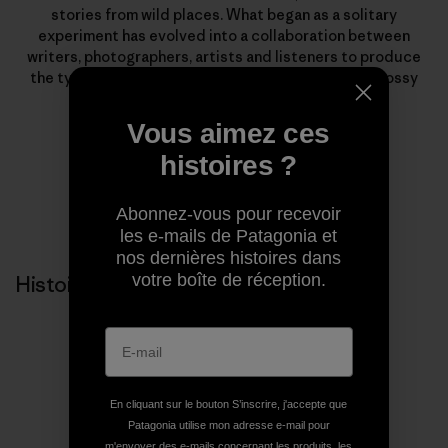
stories from wild places. What began as a solitary
experiment has evolved into a collaboration between
writers, photographers, artists and listeners to produce
the types of stories that rarely find homes in the glossy
pages of magazines.
Vous aimez ces
histoires ?
Abonnez-vous pour recevoir
les e-mails de Patagonia et
nos dernières histoires dans
votre boîte de réception.
Histoires liées
En cliquant sur le bouton S’inscrire, j'accepte que
Patagonia utilise mon adresse e-mail pour
m'envoyer des e-mails concernant les produits, les