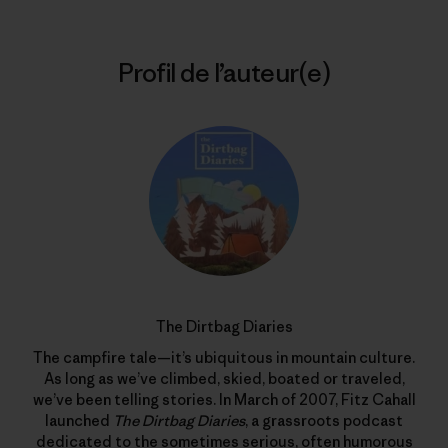
Profil de l’auteur(e)
The Dirtbag Diaries
The campfire tale—it’s ubiquitous in mountain culture.
As long as we’ve climbed, skied, boated or traveled,
we’ve been telling stories. In March of 2007, Fitz Cahall
launched
The Dirtbag Diaries
, a grassroots podcast
dedicated to the sometimes serious, often humorous