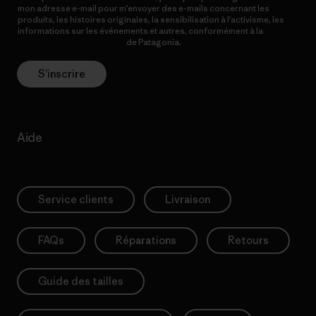
mon adresse e-mail pour m’envoyer des e-mails concernant les
produits, les histoires originales, la sensibilisation à l’activisme, les
informations sur les événements et autres, conformément à la
Politique de confidentialité
de Patagonia.
S’inscrire
Aide
Service clients
Livraison
FAQs
Réparations
Retours
Guide des tailles