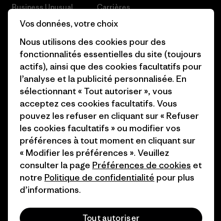
Business Unusual
Carrières
Vos données, votre choix
Objectifs climatiques
Presse et media
Nous utilisons des cookies pour des
1% For The Planet
Industry program
fonctionnalités essentielles du site (toujours
actifs), ainsi que des cookies facultatifs pour
Comment nous
Programme d’affiliation
l’analyse et la publicité personnalisée. En
finançons
Patagonia Luxembourg Plan du
sélectionnant « Tout autoriser », vous
Cartes cadeaux
site
acceptez ces cookies facultatifs. Vous
pouvez les refuser en cliquant sur « Refuser
Nos magasins
les cookies facultatifs » ou modifier vos
préférences à tout moment en cliquant sur
« Modifier les préférences ». Veuillez
consulter la page
Préférences de cookies
et
notre
Politique de confidentialité
pour plus
© 2026 Patagonia, Inc. All Rights Reserved.
d’informations.
Tout autoriser