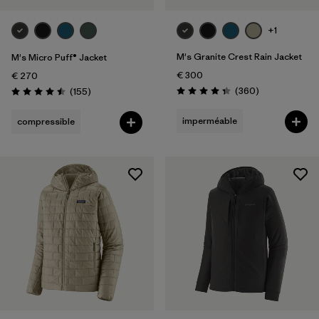
+1
M's Granite Crest Rain Jacket
M's Micro Puff® Jacket
€ 300
€ 270
Avis
Avis
(360
)
(155
)
Évaluation: 4.4 / 5
Évaluation: 4.5 / 5
imperméable
compressible