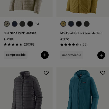
+3
M's Nano Puff® Jacket
M's Boulder Fork Rain Jacket
€ 200
€ 270
Avis
(2038
)
Avis
(122
)
Évaluation: 4.6 / 5
Évaluation: 4.5 / 5
compressible
imperméable