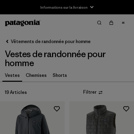
Informations sur la livraison
Filter & Sort
Effacer tout
Trier par
Vêtements de randonnée pour homme
Filtrer par
Taille
Vestes de randonnée pour
XS
(19)
homme
S
(19)
Vestes
Chemises
Shorts
M
(19)
Filtrer
19 Articles
L
(19)
XL
(19)
XXL
(19)