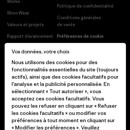
Works
Politique de confidentialité
Worn Wear
Conditions générales
Valeurs et projets
de vente
Rapport d’avancement
Préférences de cookie
Business Unusual
Carrières
Vos données, votre choix
Objectifs climatiques
Presse et media
Nous utilisons des cookies pour des
fonctionnalités essentielles du site (toujours
1% For The Planet
Industry program
actifs), ainsi que des cookies facultatifs pour
Comment nous
Programme d’affiliation
l’analyse et la publicité personnalisée. En
finançons
sélectionnant « Tout autoriser », vous
Patagonia Luxembourg Plan du
acceptez ces cookies facultatifs. Vous
Cartes cadeaux
site
pouvez les refuser en cliquant sur « Refuser
les cookies facultatifs » ou modifier vos
Nos magasins
préférences à tout moment en cliquant sur
« Modifier les préférences ». Veuillez