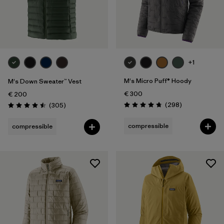
+1
M's Micro Puff® Hoody
M's Down Sweater™ Vest
€ 300
€ 200
Avis
Avis
(298
)
(305
)
Évaluation: 4.7 / 5
Évaluation: 4.5 / 5
compressible
compressible