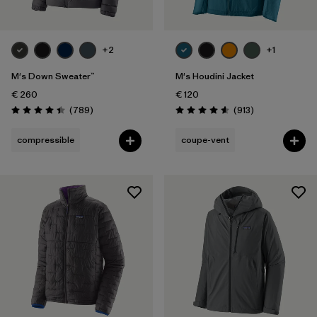
+2
+1
M's Down Sweater™
M's Houdini Jacket
€ 260
€ 120
Avis
Avis
(789
)
(913
)
Évaluation: 4.4 / 5
Évaluation: 4.6 / 5
compressible
coupe-vent