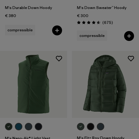
M's Durable Down Hoody
M's Down Sweater™ Hoody
€ 380
€ 300
Avis
(675
)
Évaluation: 4.5 / 5
compressible
compressible
M's Fitz Roy Down Hoody
M's Nano-Air® Light Vest