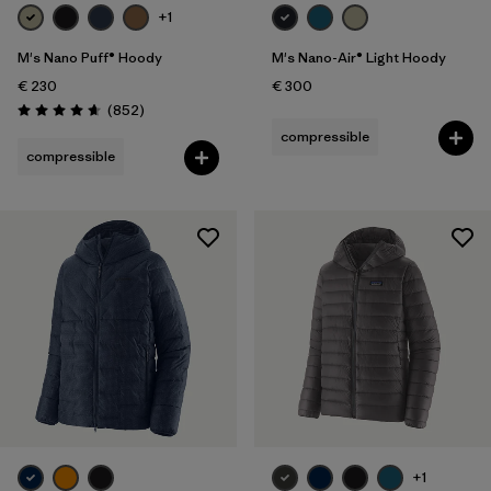
+1
M's Nano Puff® Hoody
M's Nano-Air® Light Hoody
€ 230
€ 300
Avis
(852
)
Évaluation: 4.6 / 5
compressible
compressible
+1