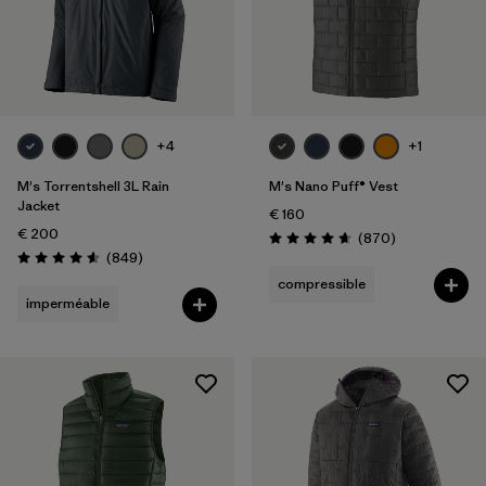
Filtrer par
Genre
Filtrer par
Prix
+4
+1
Filtrer par
Coupe
M's Torrentshell 3L Rain
M's Nano Puff® Vest
Filtrer par
Couleur
Jacket
€ 160
€ 200
Avis
(870
)
Évaluation: 4.7 / 5
Avis
Filtrer par
(849
)
Tissu
Évaluation: 4.6 / 5
compressible
imperméable
Filtrer par
Famille de produits
Filtrer par
Temps