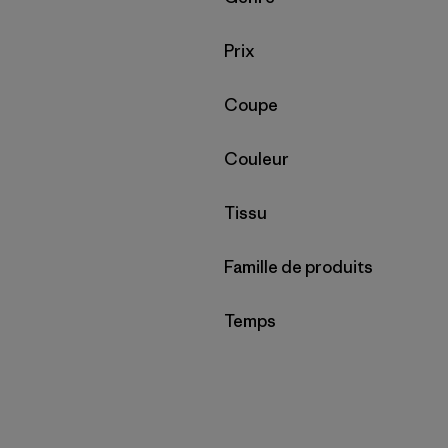
Filtrer par
Prix
Filtrer par
Coupe
Filtrer par
Couleur
Filtrer par
Tissu
Filtrer par
Famille de produits
Filtrer par
Temps