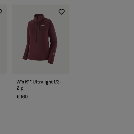
W's R1® Ultralight 1/2-
Zip
€ 160