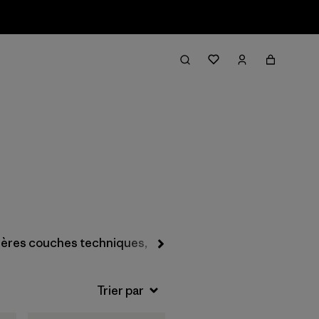
Filter & Sort
ères couches techniques, chaussettes et sous-vêtemen