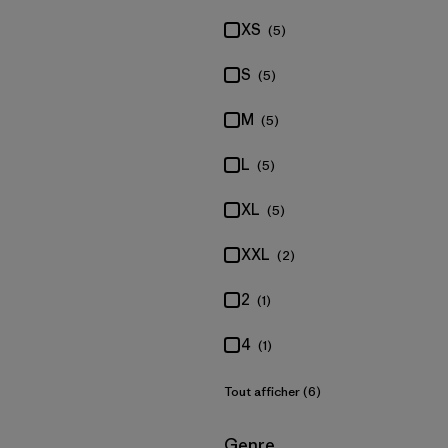
XS
(5)
S
(5)
M
(5)
L
(5)
XL
(5)
XXL
(2)
2
(1)
4
(1)
Tout afficher (6)
Filtrer par
Genre