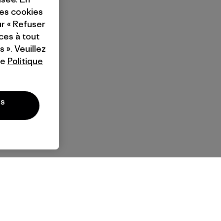
ces cookies
ur « Refuser
ces à tout
 ». Veuillez
re
Politique
es