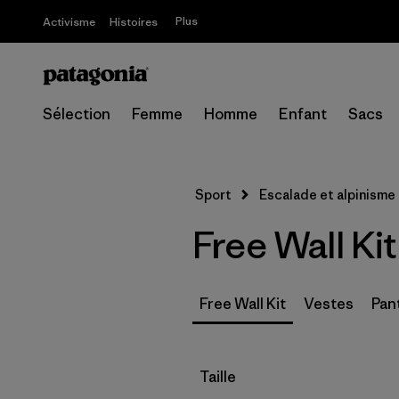
Plus
Activisme
Histoires
Sélection
Femme
Homme
Enfant
Sacs
Sport
Escalade et alpinisme
Free Wall K
Free Wall Kit
Vestes
Pan
Filtrer par
Taille