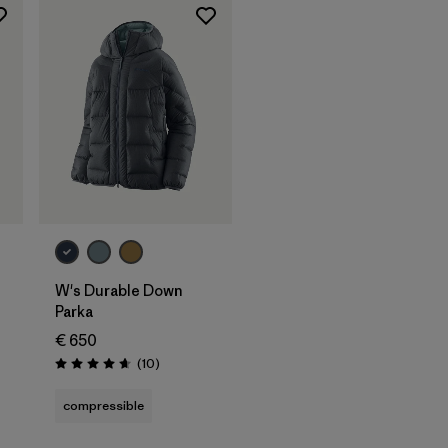
W's Durable Down
Parka
€ 650
Avis
(10
)
Évaluation: 4.7 / 5
compressible