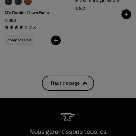
M's R1® Ultralight 1/2-Zip
€ 160
M's Durable Down Parka
€ 650
Avis
(15
)
Évaluation: 4.1 / 5
compressible
Haut de page
Nous garantissons tous les