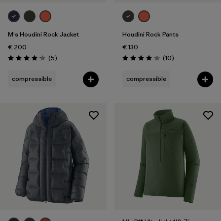
Temps
M's Houdini Rock Jacket
Houdini Rock Pants
€ 200
€ 130
Avis
Avis
(5
)
(10
)
Évaluation: 4.2 / 5
Évaluation: 4.1 / 5
compressible
compressible