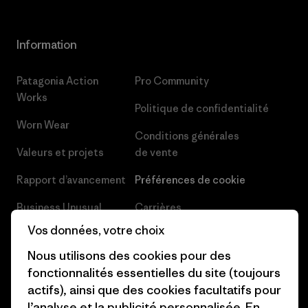
Information
Patagonia Action
Pro Community
Works
Politique de confidentialité
Worn Wear
Conditions générales
Valeurs et projets
de vente
Rapport d’avancement
Préférences de cookie
Business Unusual
Carrières
Vos données, votre choix
Objectifs climatiques
Presse et media
Nous utilisons des cookies pour des
1% For The Planet
Industry program
fonctionnalités essentielles du site (toujours
actifs), ainsi que des cookies facultatifs pour
Comment nous
Programme d’affiliation
l’analyse et la publicité personnalisée. En
finançons