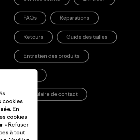
FAQs
Réparations
Retours
Guide des tailles
Entretien des produits
Login
tés
Formulaire de contact
es cookies
isée. En
ces cookies
ur « Refuser
ces à tout