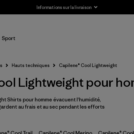
Informations sur la livraison
Sport
s
Hauts techniques
Capilene® Cool Lightweight
ool Lightweight pour h
ht Shirts pour homme évacuent l'humidité,
rdent au frais et au sec pendant les efforts
ne® Cool Trail
Capilene® Cool Merino
Capilene® Cool