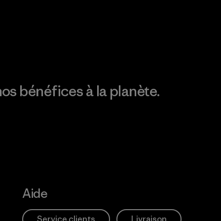
Action Works
Découvrez notre
empreinte carbone
os bénéfices à la planète.
Aide
Service clients
Livraison