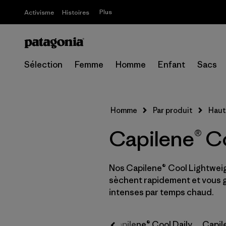
Plus
Activisme
Histoires
Sélection
Femme
Homme
Enfant
Sacs
Homme
Par produit
Haut
Capilene® C
Nos Capilene® Cool Lightweig
sèchent rapidement et vous ga
intenses par temps chaud.
Capilene® Cool Daily
Capile