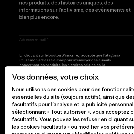
nos produits, des histoires uniques, des
informations sur l’activisme, des événements et
bien plus encore.
Adresse e-mail
En cliquant sur le bouton S’inscrire, j’accepte que Patagonia
utilise mon adresse e-mail pour m’envoyer des e-mails
concernant les produits, les histoires originales, la
sensibilisation à l’activisme, les informations sur les événements
Vos données, votre choix
et autres, conformément à la
Politique de confidentialité
de
Patagonia.
Nous utilisons des cookies pour des fonctionnali
S’inscrire
essentielles du site (toujours actifs), ainsi que d
facultatifs pour l’analyse et la publicité personnal
sélectionnant « Tout autoriser », vous acceptez 
facultatifs. Vous pouvez les refuser en cliquant s
les cookies facultatifs » ou modifier vos préféren