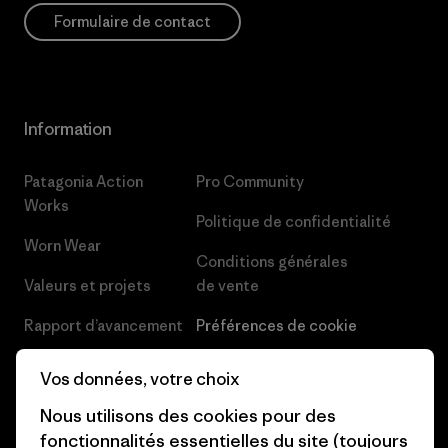
Formulaire de contact
Information
Patagonia Action
Pro Community
Works
Politique de confidentialité
Worn Wear
Conditions générales
Valeurs et projets
de vente
Rapport d’avancement
Préférences de cookie
Business Unusual
Carrières
Vos données, votre choix
Objectifs climatiques
Presse et media
Nous utilisons des cookies pour des
fonctionnalités essentielles du site (toujours
1% For The Planet
Industry program