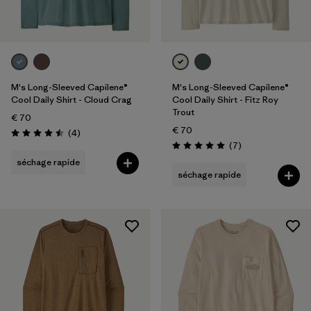
M's Long-Sleeved Capilene®
M's Long-Sleeved Capilene®
Cool Daily Shirt - Cloud Crag
Cool Daily Shirt - Fitz Roy
Trout
€ 70
€ 70
Avis
(4
)
Évaluation: 4.5 / 5
Avis
(7
)
Évaluation: 5.0 / 5
séchage rapide
séchage rapide