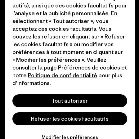
actifs), ainsi que des cookies facultatifs pour
Comment nous
Programme d’affiliation
l’analyse et la publicité personnalisée. En
finançons
sélectionnant « Tout autoriser », vous
Patagonia Luxembourg Plan du
acceptez ces cookies facultatifs. Vous
Cartes cadeaux
site
pouvez les refuser en cliquant sur « Refuser
les cookies facultatifs » ou modifier vos
Nos magasins
préférences à tout moment en cliquant sur
« Modifier les préférences ». Veuillez
consulter la page
Préférences de cookies
et
notre
Politique de confidentialité
pour plus
d’informations.
© 2026 Patagonia, Inc. All Rights Reserved.
Tout autoriser
français
Refuser les cookies facultatifs
Modifier les préférences