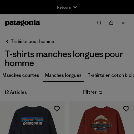
Retours
Filter & Sort
Effacer tout
Trier par
T-shirts pour homme
Filtrer par
Taille
T-shirts manches longues pour
XS
(11)
homme
S
(11)
Manches courtes
Manches longues
T-shirts en coton bio
M
(12)
Filtrer
12 Articles
L
(12)
XL
(12)
XXL
(9)