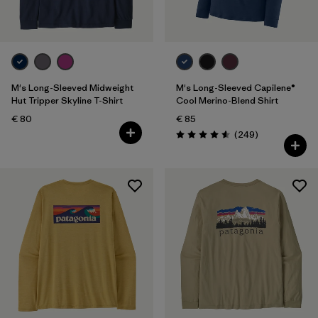
M's Long-Sleeved Midweight
M's Long-Sleeved Capilene®
Hut Tripper Skyline T-Shirt
Cool Merino-Blend Shirt
€ 80
€ 85
Avis
(249
)
Évaluation: 4.6 / 5