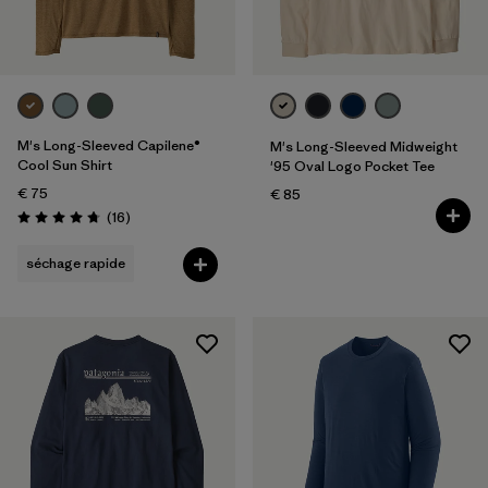
M's Long-Sleeved Capilene®
M's Long-Sleeved Midweight
Cool Sun Shirt
'95 Oval Logo Pocket Tee
€ 75
€ 85
Avis
(16
)
Évaluation: 4.8 / 5
séchage rapide