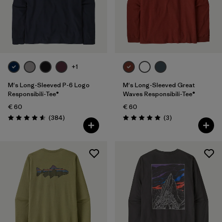
Filtrer par
Coupe
Filtrer par
Prix
+1
M's Long-Sleeved P-6 Logo
M's Long-Sleeved Great
Responsibili-Tee®
Waves Responsibili-Tee®
€ 60
€ 60
Avis
Avis
(384
)
(3
)
Évaluation: 4.6 / 5
Évaluation: 5.0 / 5