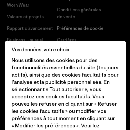
Worn Wear
Conditions générales
Valeurs et projets
de vente
Rapport d’avancement
Préférences de cookie
Business Unusual
Carrières
Vos données, votre choix
Objectifs climatiques
Presse et media
Nous utilisons des cookies pour des
1% For The Planet
Industry program
fonctionnalités essentielles du site (toujours
actifs), ainsi que des cookies facultatifs pour
Comment nous
Programme d’affiliation
l’analyse et la publicité personnalisée. En
finançons
Patagonia Luxembourg Plan du
sélectionnant « Tout autoriser », vous
Cartes cadeaux
site
acceptez ces cookies facultatifs. Vous
pouvez les refuser en cliquant sur « Refuser
Nos magasins
les cookies facultatifs » ou modifier vos
préférences à tout moment en cliquant sur
« Modifier les préférences ». Veuillez