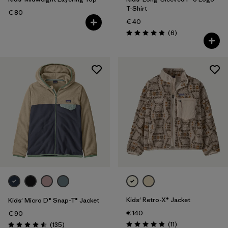
T-Shirt
€ 80
€ 40
Avis
(6
)
Évaluation: 4.8 / 5
Kids' Retro-X® Jacket
Kids' Micro D® Snap-T® Jacket
€ 140
€ 90
Avis
Avis
(11
)
(135
)
Évaluation: 4.8 / 5