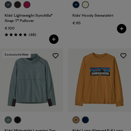
Kids' Lightweight Synchilla®
Kids' Hoody Sweatshirt
Snap-T® Pullover
€ 65
€ 100
Avis
(48
)
Évaluation: 4.8 / 5
Exclusivité Web
Kids' Midweight Layering Top
Kids' Long-Sleeved P-6 Logo