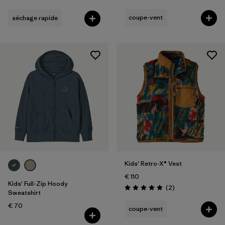
Évaluation: 4.6 / 5
coupe-vent
séchage rapide
Kids' Retro-X® Vest
€ 110
Kids' Full-Zip Hoody
Avis
(2
)
Évaluation: 5.0 / 5
Sweatshirt
€ 70
coupe-vent