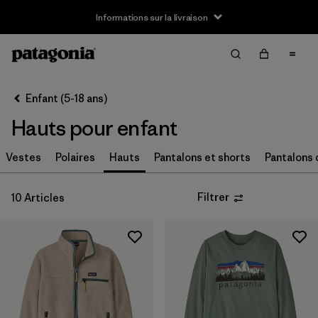
Informations sur la livraison
Filter & Sort
Effacer tout
Trier par
Enfant (5-18 ans)
Filtrer par
Taille
Hauts pour enfant
XS
(10)
Vestes
Polaires
Hauts
Pantalons et shorts
Pantalons 
S
(10)
Filtrer
10 Articles
M
(10)
L
(10)
XL
(10)
XXL
(8)