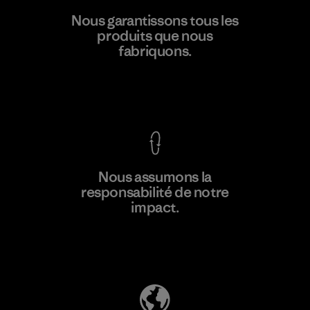
Singtex Industrial
Nous garantissons tous les
produits que nous
Material-supplier
F
fabriquons.
Voir la Garantie Ironclad
En savoir
Nous assumons la
plus
responsabilité de notre
impact.
Découvrez notre empreinte carbone