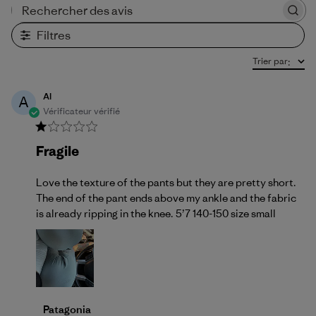
Rechercher des avis
Filtres
Trier par
:
Al
A
Vérificateur vérifié
Fragile
Love the texture of the pants but they are pretty short.
The end of the pant ends above my ankle and the fabric
is already ripping in the knee. 5’7 140-150 size small
Commentaires du propriétaire du magasin sur l'exame
Patagonia