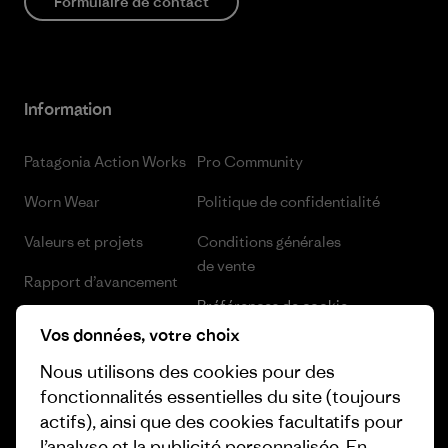
Formulaire de contact
Information
Patagonia Action Works
Pro Community
Worn Wear
Politique de confidentialité
Valeurs et projets
Conditions générales
de vente
Rapport d’avancement
Préférences de cookie
Business Unusual
Vos données, votre choix
Carrières
Objectifs climatiques
Nous utilisons des cookies pour des
Presse et media
fonctionnalités essentielles du site (toujours
1% For The Planet
actifs), ainsi que des cookies facultatifs pour
Industry program
Comment nous
l’analyse et la publicité personnalisée. En