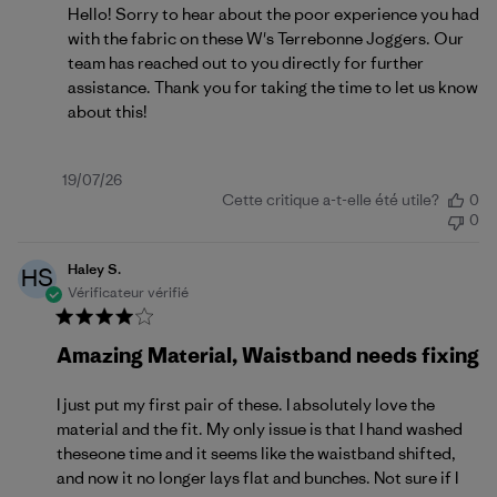
Hello! Sorry to hear about the poor experience you had 
with the fabric on these W's Terrebonne Joggers. Our 
team has reached out to you directly for further 
assistance. Thank you for taking the time to let us know 
about this!
Date
19/07/26
Cette critique a-t-elle été utile?
0
de
0
publication
Haley S.
HS
Vérificateur vérifié
Amazing Material, Waistband needs fixing
I just put my first pair of these. I absolutely love the
material and the fit. My only issue is that I hand washed
theseone time and it seems like the waistband shifted,
and now it no longer lays flat and bunches. Not sure if I