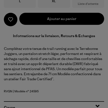
Taille
Taille
L
XL
Liste d'attente
Ajouter au panier
Informations sur la livraison, Retours & Echanges
Complétez votre tenue de trail running avec le Terrebonne
Joggers, un pantalon stretch léger, performant et respirant à
séchage rapide, doté d’une taille et de chevilles confortables
et traité avec un apprêt déperlant durable (DWR) fabriqué
sans ajout intentionnel de PFAS. Un modèle parfait pour tous
les sentiers. Entrejambe de 71 cm Modèle confectionné dans
un atelier Fair Trade Certified™.
RVGN
| Modèle n° 24595
River Rock Green
Coupe