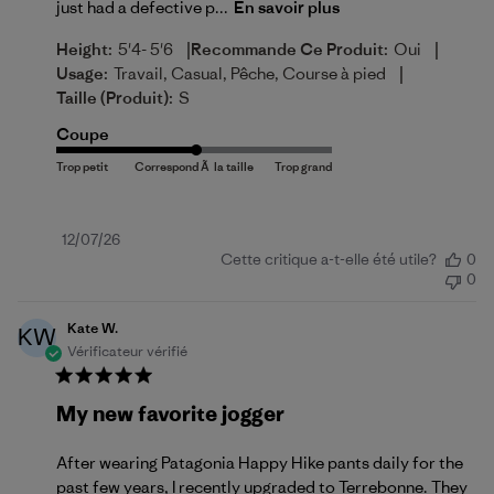
just had a defective p...
En savoir plus
|
|
Height:
5'4- 5'6
Recommande Ce Produit:
Oui
|
Usage:
Travail, Casual, Pêche, Course à pied
Taille (produit):
S
Coupe
Date
12/07/26
Cette critique a-t-elle été utile?
0
de
0
publication
Kate W.
KW
Vérificateur vérifié
My new favorite jogger
After wearing Patagonia Happy Hike pants daily for the
past few years, I recently upgraded to Terrebonne. They