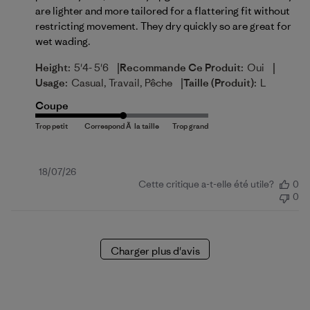
are lighter and more tailored for a flattering fit without
restricting movement. They dry quickly so are great for
wet wading.
|
|
Height:
5'4- 5'6
Recommande Ce Produit:
Oui
|
Usage:
Casual, Travail, Pêche
Taille (produit):
L
Coupe
Date
18/07/26
Cette critique a-t-elle été utile?
0
de
0
publication
Charger plus d'avis