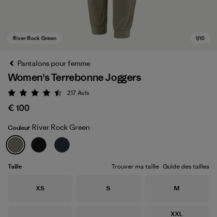
Pantalons pour femme
Women's Terrebonne Joggers
217
Avis
Évaluation: 4.4 / 5
€ 100
River Rock Green
Couleur
River Rock Green
Taille
Trouver ma taille
Guide des tailles
Taille
Taille
Taille
XS
S
M
Taille
XXL