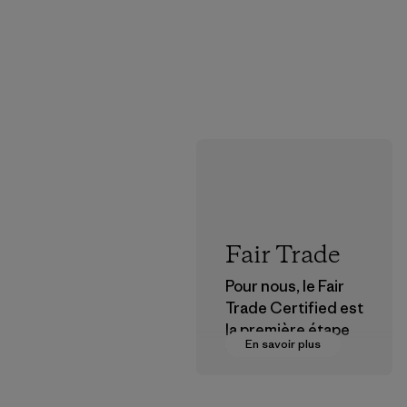
Fair Trade
Pour nous, le Fair
Trade Certified est
la première étape
En savoir plus
vers des
rémunérations plus
justes pour nos