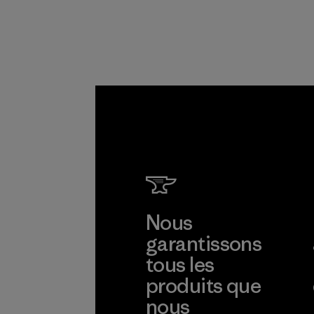
partenaires dans la
chaîne
d'approvisionneme
nt.
Programme
Nous
garantissons
tous les
produits que
nous