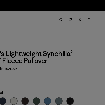
 Lightweight Synchilla®
 Fleece Pullover
1621
Avis
tion: 4.5 / 5
al