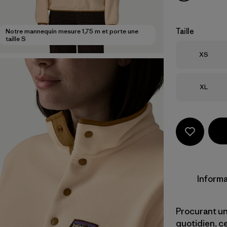
Taille
Notre mannequin mesure 1,75 m et porte une
taille S
Taille
XS
Taille
XL
Informa
Procurant un
quotidien, ce