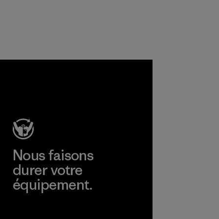
nos vêtements et
pétrole.
équipements.
Matières
Matières
Nous faisons
durer votre
équipement.
Consulter Worn Wear