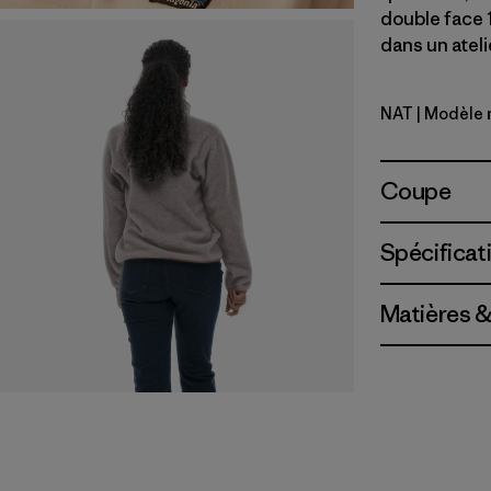
double face 
dans un ateli
NAT
| Modèle 
Natural
Coupe
Spécificat
Matières &