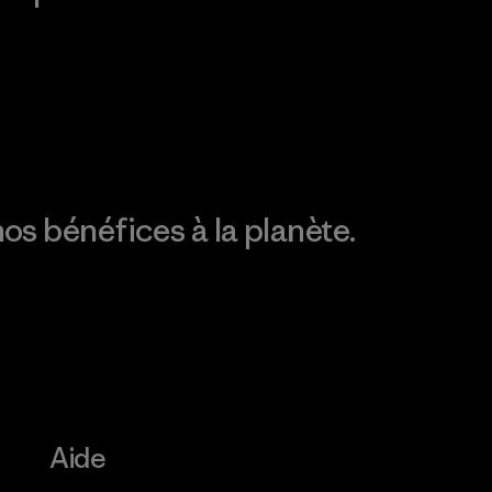
Consulter Patagonia
Action Works
Découvrez notre
empreinte carbone
os bénéfices à la planète.
Aide