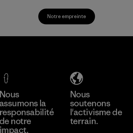
rebuts des usines
partir de filets de
de tissage et de
pêche usagés
Notre empreinte
matériaux recyclés
recyclés, collectés
post-
dans le monde
consommation.
entier auprès des
communautés de
Matières
Formosa
pêcheurs.
Textil
Matières
Factory
En savoir plus
Nous
Nous
assumons la
soutenons
responsabilité
l'activisme de
de notre
terrain.
impact.