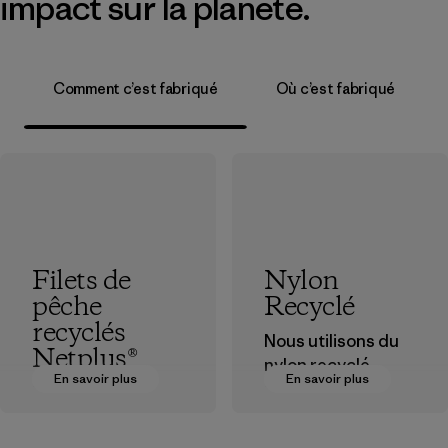
impact sur la planète.
Comment c’est fabriqué
Où c’est fabriqué
Filets de
Nylon
pêche
Recyclé
recyclés
Nous utilisons du
Netplus®
nylon recyclé
En savoir plus
En savoir plus
provenant de
Le matériau
déchets post-
Netplus® est
industriels, de
fabriqué à 100 % à