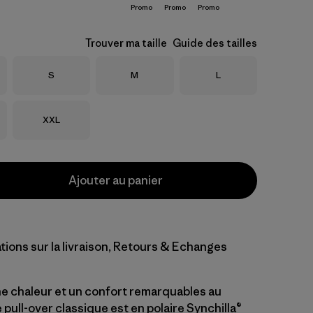
Promo
Promo
Promo
Trouver ma taille
Guide des tailles
Taille
Taille
Taille
S
M
L
Taille
XXL
Ajouter au panier
tions sur la livraison, Retours & Echanges
e chaleur et un confort remarquables au
 pull-over classique est en polaire Synchilla®