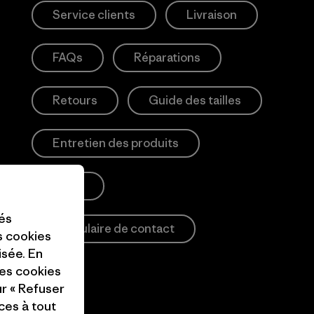
Service clients
Livraison
FAQs
Réparations
Retours
Guide des tailles
Entretien des produits
Login
tés
Formulaire de contact
es cookies
isée. En
ces cookies
ur « Refuser
ces à tout