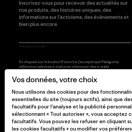
Inscrivez-vous pour recevoir des actualités sur
nos produits, des histoires uniques, des
informations sur l’activisme, des événements et
bien plus encore.
Adresse e-mail
En cliquant sur le bouton S’inscrire, j’accepte que Patagonia
utilise mon adresse e-mail pour m’envoyer des e-mails
concernant les produits, les histoires originales, la
sensibilisation à l’activisme, les informations sur les événements
Vos données, votre choix
et autres, conformément à la
Politique de confidentialité
de
Patagonia.
Nous utilisons des cookies pour des fonctionnali
essentielles du site (toujours actifs), ainsi que d
S’inscrire
facultatifs pour l’analyse et la publicité personnal
sélectionnant « Tout autoriser », vous acceptez 
facultatifs. Vous pouvez les refuser en cliquant s
les cookies facultatifs » ou modifier vos préféren