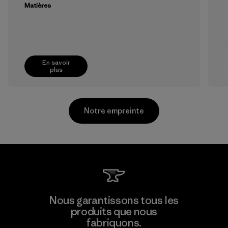
Matières
En savoir
plus
Notre empreinte
Viet Tien Garment JSC
Nous garantissons tous les
produits que nous
Factory
fabriquons.