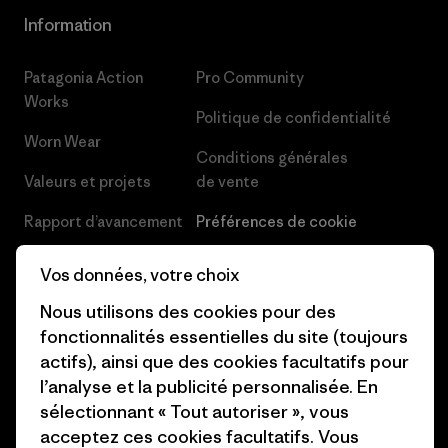
Information
Patagonia Action
Pro Community
Works
Politique de confidentialité
Worn Wear
Conditions générales
Valeurs et projets
de vente
Rapport d’avancement
Préférences de cookie
Business Unusual
Carrières
Vos données, votre choix
Objectifs climatiques
Presse et media
Nous utilisons des cookies pour des
fonctionnalités essentielles du site (toujours
1% For The Planet
Industry program
actifs), ainsi que des cookies facultatifs pour
Comment nous
Programme d’affiliation
l’analyse et la publicité personnalisée. En
finançons
sélectionnant « Tout autoriser », vous
Patagonia Luxembourg Plan du
acceptez ces cookies facultatifs. Vous
Cartes cadeaux
site