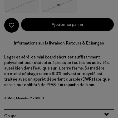
Taille
Taille
L
XL
Épuisé
Épuisé
Ajouter au panier
Informations sur la livraison, Retours & Echanges
Léger et aéré, ce mini board short est suffisamment
polyvalent pour s’adapter à presque toutes les activités,
aussi bien dans l’eau que sur la terre ferme. Sa matière
stretch à séchage rapide 100% polyester recyclé est
traitée avec un apprêt déperlant durable (DWR) fabriqué
sans ajout délibéré de PFAS. Entrejambe de 5 cm.
ABNB
| Modèle n° 76000
Abundant Blue
Coupe