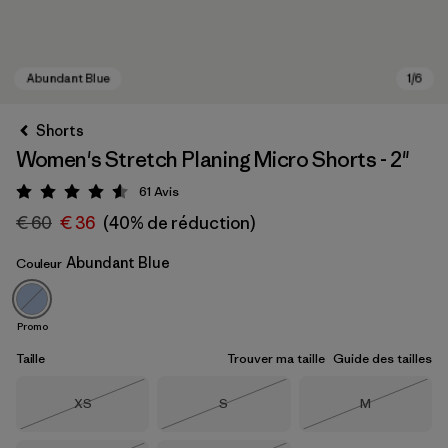
Shorts
Women's Stretch Planing Micro Shorts - 2"
61
Avis
Évaluation: 4.5 / 5
€ 60
€ 36
(40% de réduction)
Abundant Blue
Couleur
Abundant Blue
Promo
Taille
Trouver ma taille
Guide des tailles
Taille
Taille
Taille
XS
S
M
Épuisé
Épuisé
Épuisé