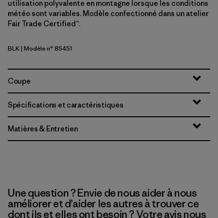
utilisation polyvalente en montagne lorsque les conditions
météo sont variables. Modèle confectionné dans un atelier
Fair Trade Certified™.
BLK
| Modèle n° 85451
Black
Coupe
Spécifications et caractéristiques
Matières & Entretien
Une question ? Envie de nous aider à nous
améliorer et d’aider les autres à trouver ce
dont ils et elles ont besoin ? Votre avis nous