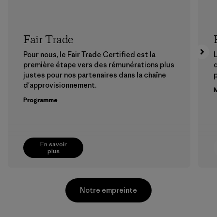
Fair Trade
Pour nous, le Fair Trade Certified est la
L
première étape vers des rémunérations plus
justes pour nos partenaires dans la chaîne
p
d'approvisionnement.
M
Programme
En savoir
plus
Notre empreinte