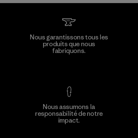
Toyota Tsusho
Nous garantissons tous les
produits que nous
Material-supplier
fabriquons.
F
Voir la Garantie Ironclad
En savoir
Nous assumons la
plus
responsabilité de notre
impact.