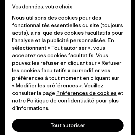
Vos données, votre choix
Objectifs climatiques
Presse et media
Nous utilisons des cookies pour des
1% For The Planet
Industry program
fonctionnalités essentielles du site (toujours
actifs), ainsi que des cookies facultatifs pour
Comment nous
Programme d’affiliation
l’analyse et la publicité personnalisée. En
finançons
Patagonia Luxembourg Plan du
sélectionnant « Tout autoriser », vous
Cartes cadeaux
site
acceptez ces cookies facultatifs. Vous
pouvez les refuser en cliquant sur « Refuser
Nos magasins
les cookies facultatifs » ou modifier vos
préférences à tout moment en cliquant sur
« Modifier les préférences ». Veuillez
consulter la page
Préférences de cookies
et
notre
Politique de confidentialité
pour plus
© 2026 Patagonia, Inc. All Rights Reserved.
d’informations.
Tout autoriser
français