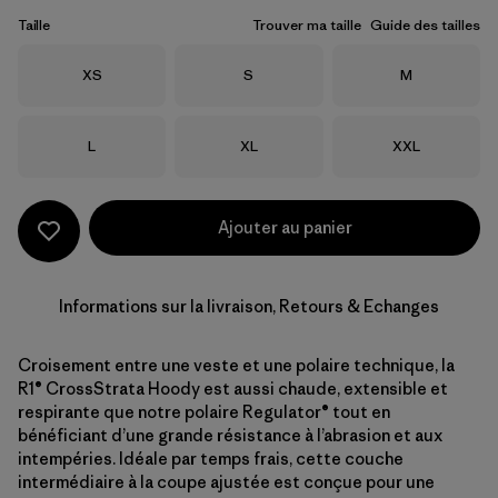
Taille
Trouver ma taille
Guide des tailles
Taille
Taille
Taille
XS
S
M
Taille
Taille
Taille
L
XL
XXL
Ajouter au panier
Informations sur la livraison, Retours & Echanges
Croisement entre une veste et une polaire technique, la
R1® CrossStrata Hoody est aussi chaude, extensible et
respirante que notre polaire Regulator® tout en
bénéficiant d’une grande résistance à l’abrasion et aux
intempéries. Idéale par temps frais, cette couche
intermédiaire à la coupe ajustée est conçue pour une