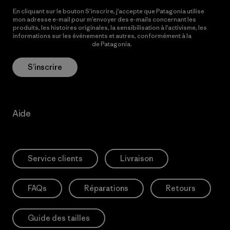
En cliquant sur le bouton S’inscrire, j’accepte que Patagonia utilise
mon adresse e-mail pour m’envoyer des e-mails concernant les
produits, les histoires originales, la sensibilisation à l’activisme, les
informations sur les événements et autres, conformément à la
Politique de confidentialité
de Patagonia.
S’inscrire
Aide
Service clients
Livraison
FAQs
Réparations
Retours
Guide des tailles