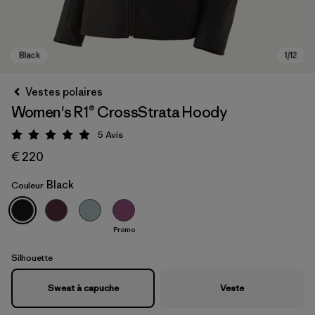
Vestes polaires
Women's R1® CrossStrata Hoody
5
Avis
Évaluation: 5 / 5
€ 220
Black
Couleur
Black
Promo
Silhouette
Sweat à capuche
Veste