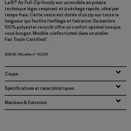
La R1® Air Full-Zip Hoody est un modèle en polaire
technique léger, respirant et à séchage rapide, idéal par
temps frais. Cette veste est dotée d’un zip sur toute la
longueur qui facilite l’enfilage et l’aération. Sa matière
100% polyester recyclé offre un confort optimal lorsque
vous bougez. Modèle confectionné dans un atelier
Fair Trade Certified™.
SMDB
| Modèle n° 40261
Smolder Blue
Coupe
Spécifications et caractéristiques
Matières & Entretien