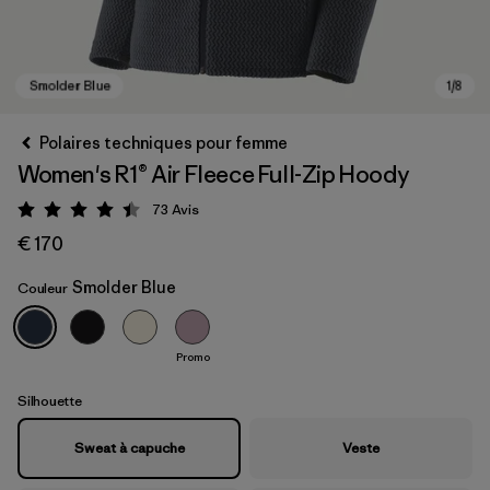
Polaires techniques pour femme
Women's R1® Air Fleece Full-Zip Hoody
73
Avis
Évaluation: 4.5 / 5
€ 170
Smolder Blue
Couleur
Smolder Blue
Promo
Silhouette
Sweat à capuche
Veste