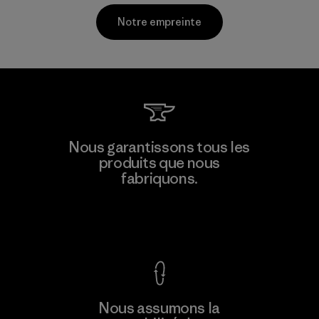
Notre empreinte
Kingwhale Industries Corp.
Nous garantissons tous les
produits que nous
Material-supplier
F
fabriquons.
Voir la Garantie Ironclad
En savoir
Nous assumons la
plus