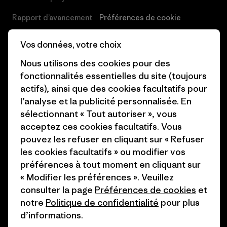
Rapport d’avancement
Préférences de cookie
Business Unusual
Carrières
Vos données, votre choix
Objectifs climatiques
Presse et media
Nous utilisons des cookies pour des
fonctionnalités essentielles du site (toujours
1% For The Planet
Industry program
actifs), ainsi que des cookies facultatifs pour
Comment nous
Programme d’affiliation
l’analyse et la publicité personnalisée. En
finançons
sélectionnant « Tout autoriser », vous
Patagonia Luxembourg Plan du
acceptez ces cookies facultatifs. Vous
Cartes cadeaux
site
pouvez les refuser en cliquant sur « Refuser
les cookies facultatifs » ou modifier vos
Nos magasins
préférences à tout moment en cliquant sur
« Modifier les préférences ». Veuillez
consulter la page
Préférences de cookies
et
notre
Politique de confidentialité
pour plus
d’informations.
© 2026 Patagonia, Inc. All Rights Reserved.