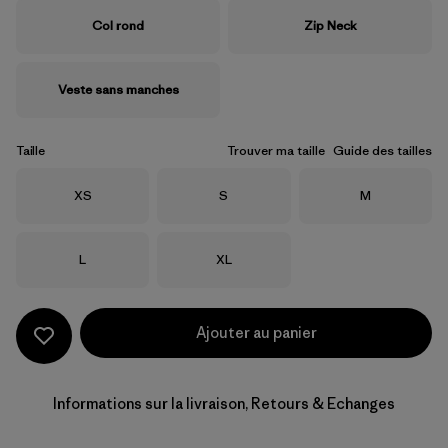
Col rond
Zip Neck
Veste sans manches
Taille
Trouver ma taille
Guide des tailles
Taille
Taille
Taille
XS
S
M
Taille
Taille
L
XL
Ajouter au panier
Informations sur la livraison, Retours & Echanges