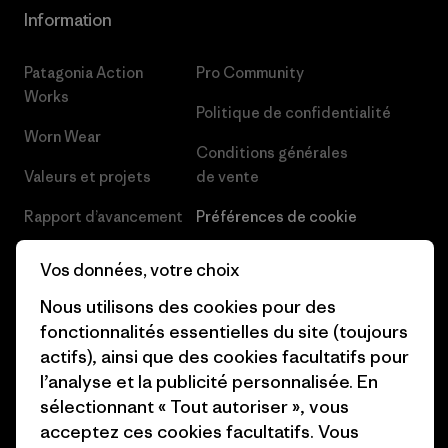
Information
Patagonia Action
Pro Community
Works
Politique de confidentialité
Worn Wear
Conditions générales
Valeurs et projets
de vente
Rapport d’avancement
Préférences de cookie
Business Unusual
Carrières
Vos données, votre choix
Objectifs climatiques
Presse et media
Nous utilisons des cookies pour des
fonctionnalités essentielles du site (toujours
1% For The Planet
Industry program
actifs), ainsi que des cookies facultatifs pour
Comment nous
Programme d’affiliation
l’analyse et la publicité personnalisée. En
finançons
sélectionnant « Tout autoriser », vous
Patagonia Luxembourg Plan du
acceptez ces cookies facultatifs. Vous
Cartes cadeaux
site