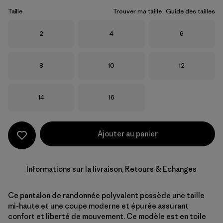
Taille
Trouver ma taille
Guide des tailles
Taille
Taille
Taille
2
4
6
Taille
Taille
Taille
8
10
12
Taille
Taille
14
16
Ajouter au panier
Informations sur la livraison, Retours & Echanges
Ce pantalon de randonnée polyvalent possède une taille
mi-haute et une coupe moderne et épurée assurant
confort et liberté de mouvement. Ce modèle est en toile