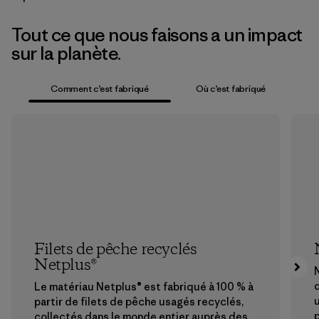
Tout ce que nous faisons a un impact
sur la planète.
Comment c’est fabriqué
Où c’est fabriqué
Filets de pêche recyclés
Netplus®
N
Le matériau Netplus® est fabriqué à 100 % à
u
partir de filets de pêche usagés recyclés,
collectés dans le monde entier auprès des