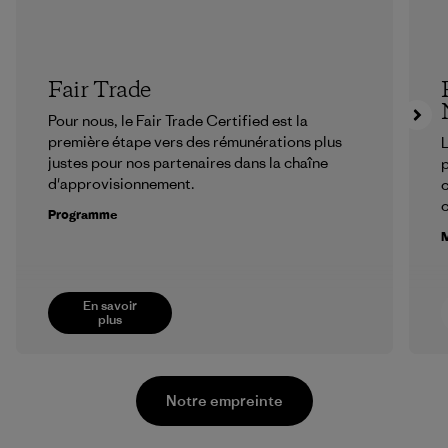
Fair Trade
Pour nous, le Fair Trade Certified est la
première étape vers des rémunérations plus
L
justes pour nos partenaires dans la chaîne
p
d'approvisionnement.
c
Programme
M
En savoir
plus
Notre empreinte