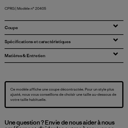
CPRG
| Modèle n° 20405
Caper Green
Coupe
Spécifications et caractéristiques
Matières & Entretien
Ce modèle affiche une coupe décontractée. Pour un style plus
ajusté, nous vous conseillons de choisir une taille au-dessous de
votre taille habituelle.
Une question ? Envie de nous aider à nous