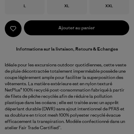
Taille
Taille
Taille
L
XL
XXL
Ajouter au panier
Informations sur la livraison, Retours & Echanges
Idéale pour les excursions outdoor quotidiennes, cette veste
de pluie décontractée totalement imperméable possède une
coupe légèrement ample pour faciliter la superposition des
vêtements. La matière extérieure est en nylon texturé
NetPlus® 100% recyclé post-consommation fabriqué à partir
de filets de pêche recyclés afin de réduire la pollution
plastique dans les océans ; elle est traitée avec un apprêt
déperlant durable (DWR) sans ajout intentionnel de PFAS et
sa doublure en tricot mesh 100% polyester recyclé évacue
efficacement la transpiration. Modèle confectionné dans un
atelier Fair Trade Certified™.