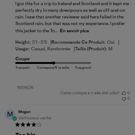
I got this for a trip to Ireland and Scotland and it kept me
perfectly dry in many downpours as well as off-and-on
rain. I saw that another reviewer said hers failed in the
Scotland rain, but that was not my experience. I prefer
this jacket to the To...
En savoir plus
|
|
Height:
5'1 - 5'3
Recommande Ce Produit:
Oui
|
Usage:
Casual, Randonnée
Taille (produit):
M
Coupe
Date
18/06/26
Cette critique a-t-elle été utile?
0
de
0
publication
Megan
M
Vérificateur vérifié