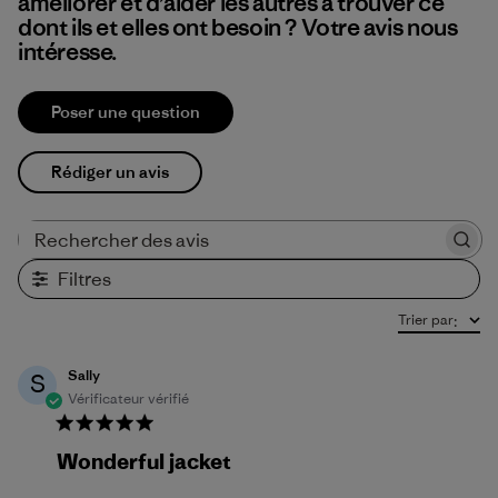
améliorer et d’aider les autres à trouver ce
dont ils et elles ont besoin ? Votre avis nous
intéresse.
Poser une question
Rédiger un avis
Rechercher des avis
Filtres
Trier par
:
Sally
S
Vérificateur vérifié
Wonderful jacket