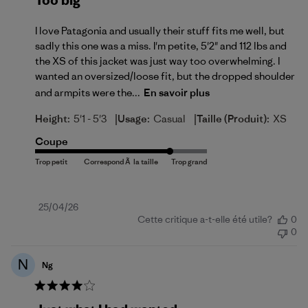
Too big
I love Patagonia and usually their stuff fits me well, but
sadly this one was a miss. I'm petite, 5'2" and 112 lbs and
the XS of this jacket was just way too overwhelming. I
wanted an oversized/loose fit, but the dropped shoulder
and armpits were the...
En savoir plus
|
|
Height:
5'1 - 5'3
Usage:
Casual
Taille (produit):
XS
Coupe
Date
25/04/26
Cette critique a-t-elle été utile?
0
de
0
publication
N
Ng