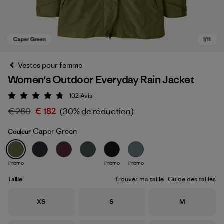
Vestes pour femme
Women's Outdoor Everyday Rain Jacket
102
Avis
Évaluation: 4.7 / 5
€ 260
€ 182
(30% de réduction)
Caper Green
Couleur
Caper Green
Promo
Promo
Promo
Taille
Trouver ma taille
Guide des tailles
Taille
Taille
Taille
XS
S
M