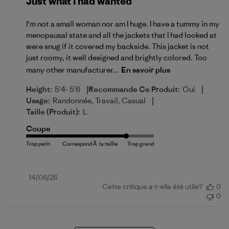
Just what I had wanted
I’m not a small woman nor am I huge. I have a tummy in my
menopausal state and all the jackets that I had looked at
were snug if it covered my backside. This jacket is not
just roomy, it well designed and brightly colored. Too
many other manufacturer...
En savoir plus
|
|
Height:
5'4- 5'6
Recommande Ce Produit:
Oui
|
Usage:
Randonnée, Travail, Casual
Taille (produit):
L
Coupe
Date
14/06/26
Cette critique a-t-elle été utile?
0
de
0
publication