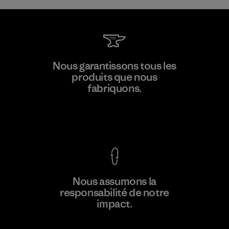
Kwang Viet Garment Co., Ltd
Nous garantissons tous les
produits que nous
Factory
M
fabriquons.
Voir la Garantie Ironclad
En savoir
Nous assumons la
plus
responsabilité de notre
impact.