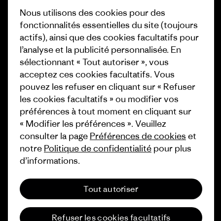
Objectifs climatiques
Nous utilisons des cookies pour des
Presse et media
fonctionnalités essentielles du site (toujours
1% For The Planet
actifs), ainsi que des cookies facultatifs pour
Industry program
Comment nous
l’analyse et la publicité personnalisée. En
finançons
Programme d’affiliation
sélectionnant « Tout autoriser », vous
acceptez ces cookies facultatifs. Vous
Cartes cadeaux
Patagonia Luxembourg Plan du
pouvez les refuser en cliquant sur « Refuser
site
Nos magasins
les cookies facultatifs » ou modifier vos
préférences à tout moment en cliquant sur
« Modifier les préférences ». Veuillez
consulter la page
Préférences de cookies
et
notre
Politique de confidentialité
pour plus
d’informations.
© 2026 Patagonia, Inc. All Rights Reserved.
Tout autoriser
français
Refuser les cookies facultatifs