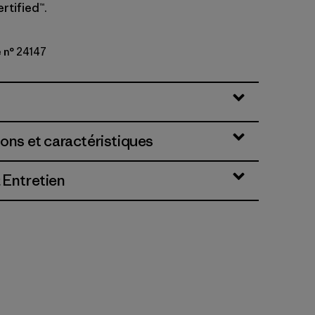
rtified™.
 n° 24147
lack
ions et caractéristiques
 Entretien