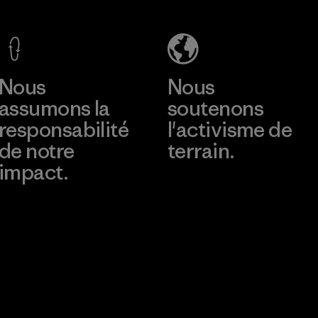
Techno
Co., Ltd.
Products
Factory
CO.,
En savoir plus
En savoir plus
LTD/"Pertex"
Nous
Nous
Material-supplier
assumons la
soutenons
responsabilité
l'activisme de
de notre
terrain.
impact.
Consulter Patagonia
Action Works
Découvrez notre
empreinte carbone