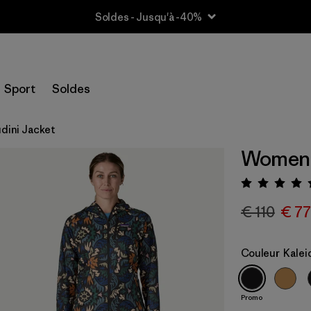
Soldes - Jusqu'à -40%
Sport
Soldes
dini Jacket
Women's
Évalua
€ 110
€ 77
Couleur
Kalei
Promo