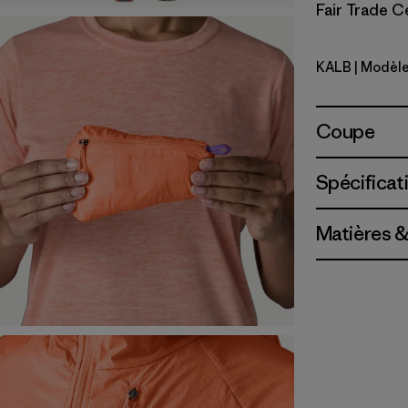
Fair Trade Ce
KALB
| Modèle
Kaleido: B
Coupe
Spécificat
Matières &