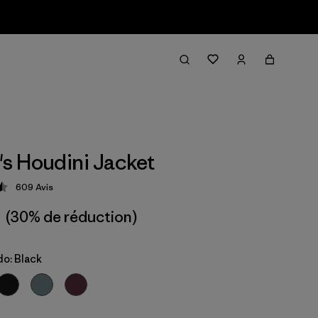
 Houdini Jacket
609
Avis
tion: 4.5 / 5
(30% de réduction)
do: Black