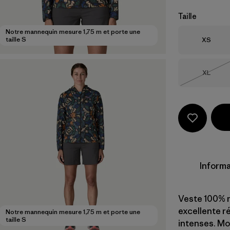
Taille
Notre mannequin mesure 1,75 m et porte une
Taille
taille S
XS
Taille
XL
Épuisé
Informa
Veste 100% n
excellente r
Notre mannequin mesure 1,75 m et porte une
taille S
intenses. Mo