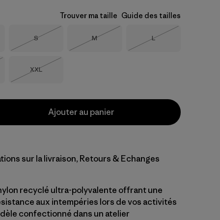
Trouver ma taille
Guide des tailles
Taille
Taille
Taille
S
M
L
Épuisé
Épuisé
Épuisé
Taille
XXL
Épuisé
Ajouter au panier
tions sur la livraison, Retours & Echanges
ylon recyclé ultra-polyvalente offrant une
ésistance aux intempéries lors de vos activités
dèle confectionné dans un atelier