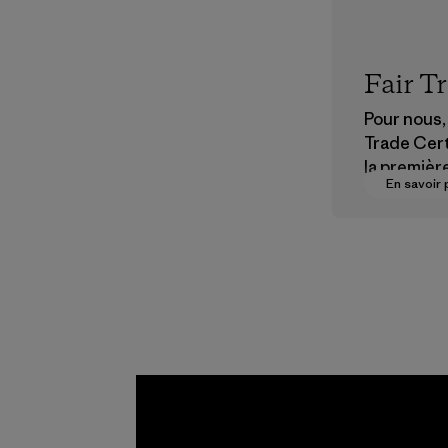
Fair T
Pour nous, 
Trade Cert
la premièr
En savoir 
vers des
rémunérat
justes pou
partenaire
chaîne
d'approvi
nt.
Programme