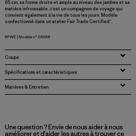
65 cm, sa forme droite et ample au niveau des jambes et sa
matière infroissable, c’est un compagnon de voyage qui
convient également à la vie de tous les jours. Modèle
confectionné dans un atelier Fair Trade Certified™.
RPWE
| Modèle n° 56568
Rapids: Weathered Stone
Coupe
Spécifications et caractéristiques
Matières & Entretien
Une question ? Envie de nous aider à nous
améliorer et d’aider les autres à trouver ce