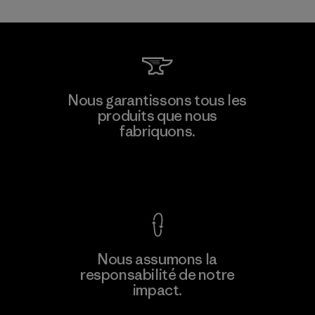
Hirdaramani Industries (Pvt)
Nous garantissons tous les
Ltd. - Kahathuduwa
produits que nous
fabriquons.
Factory
Voir la Garantie Ironclad
En savoir
Nous assumons la
plus
responsabilité de notre
impact.