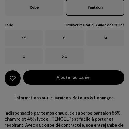
Robe
Pantalon
Taille
Trouver ma taille
Guide des tailles
Taille
Taille
Taille
XS
S
M
Taille
Taille
L
XL
Ajouter au panier
Informations sur la livraison, Retours & Echanges
Indispensable par temps chaud, ce superbe pantalon 55%
chanvre et 45% lyocell TENCEL™ est facile à porter et
respirant. Avec sa coupe décontractée, son entrejambe de