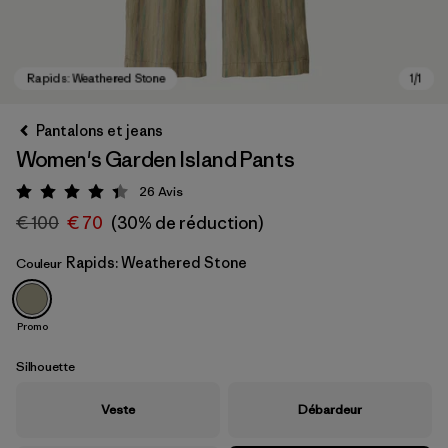
Pantalons et jeans
Women's Garden Island Pants
26
Avis
Évaluation: 4.4 / 5
€ 100
€ 70
(30% de réduction)
Rapids: Weathered Stone
Couleur
Rapids: Weathered Stone
Promo
Silhouette
Veste
Débardeur