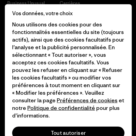
Business Unusual
Carrières
Vos données, votre choix
Objectifs climatiques
Presse et media
Nous utilisons des cookies pour des
1% For The Planet
Industry program
fonctionnalités essentielles du site (toujours
actifs), ainsi que des cookies facultatifs pour
Comment nous
Programme d’affiliation
l’analyse et la publicité personnalisée. En
finançons
Patagonia Luxembourg Plan du
sélectionnant « Tout autoriser », vous
Cartes cadeaux
site
acceptez ces cookies facultatifs. Vous
pouvez les refuser en cliquant sur « Refuser
Nos magasins
les cookies facultatifs » ou modifier vos
préférences à tout moment en cliquant sur
« Modifier les préférences ». Veuillez
consulter la page
Préférences de cookies
et
notre
Politique de confidentialité
pour plus
© 2026 Patagonia, Inc. All Rights Reserved.
d’informations.
Tout autoriser