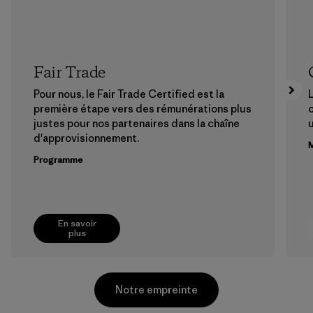
Fair Trade
Pour nous, le Fair Trade Certified est la
L
première étape vers des rémunérations plus
c
justes pour nos partenaires dans la chaîne
u
d'approvisionnement.
M
Programme
En savoir
plus
Notre empreinte