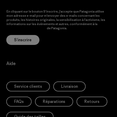
En cliquant sur le bouton S’inscrire, j’accepte que Patagonia utilise
mon adresse e-mail pour m’envoyer des e-mails concernant les
produits, les histoires originales, la sensibilisation à l’activisme, les
informations sur les événements et autres, conformément à la
Politique de confidentialité
de Patagonia.
S’inscrire
Aide
Service clients
Livraison
FAQs
Réparations
Retours
Guide des tailles