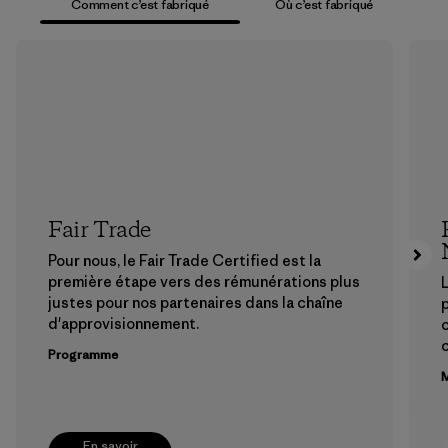
Comment c’est fabriqué
Où c’est fabriqué
Fair Trade
Pour nous, le Fair Trade Certified est la
première étape vers des rémunérations plus
L
justes pour nos partenaires dans la chaîne
p
d'approvisionnement.
Programme
M
En savoir