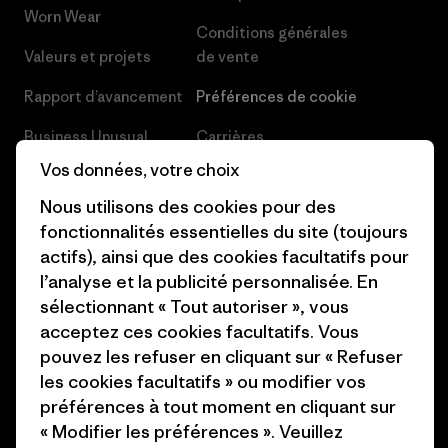
Worn Wear
Conditions générales
Valeurs et projets
de vente
Rapport d’avancement
Préférences de cookie
Business Unusual
Carrières
Vos données, votre choix
Objectifs climatiques
Presse et media
Nous utilisons des cookies pour des
1% For The Planet
Industry program
fonctionnalités essentielles du site (toujours
actifs), ainsi que des cookies facultatifs pour
Comment nous
Programme d’affiliation
l’analyse et la publicité personnalisée. En
finançons
Patagonia Luxembourg Plan du
sélectionnant « Tout autoriser », vous
Cartes cadeaux
site
acceptez ces cookies facultatifs. Vous
pouvez les refuser en cliquant sur « Refuser
Nos magasins
les cookies facultatifs » ou modifier vos
préférences à tout moment en cliquant sur
« Modifier les préférences ». Veuillez