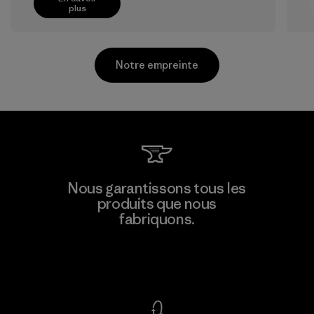
plus
Notre empreinte
Kwang Viet Garment Co., Ltd
Nous garantissons tous les
produits que nous
Factory
M
fabriquons.
Voir la Garantie Ironclad