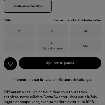
Veste sans manches
Taille
Trouver ma taille
Guide des tailles
Taille
Taille
Taille
XS
S
M
Taille
XL
Taille
Taille
L
XXL
Liste d'attente
Ajouter au panier
Informations sur la livraison, Retours & Echanges
Offrant un niveau de chaleur idéal pour toutes vos
activités, notre célèbre Down Sweater™ Vest est à la fois
légère et coupe-vent, avec sa matière extérieure 100%