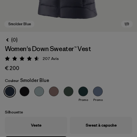
{0}
Women's Down Sweater™ Vest
207
Avis
Évaluation: 4.6 / 5
€ 200
Smolder Blue
Couleur
Smolder Blue
Promo
Promo
Silhouette
Veste
Sweat à capuche