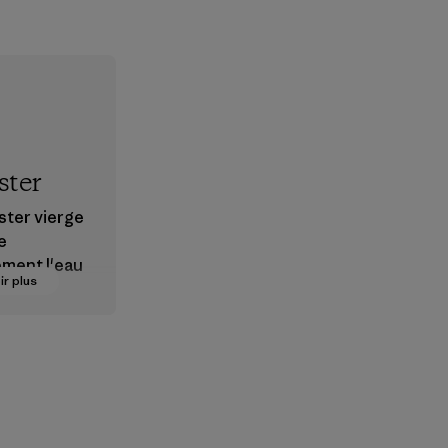
ster
ster vierge
e
ement l'eau
ir plus
ès
ant en
r.