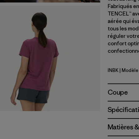
Fabriqués en
TENCEL™ avec
aérée qui éva
tous les mod
réguler votr
confort optim
confectionné 
INBK
| Modèle
Ink Black
Coupe
Spécificat
Matières &