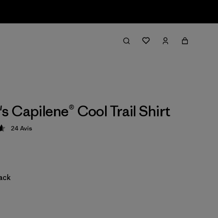
 Capilene® Cool Trail Shirt
24
Avis
ion: 4.7 / 5
lack