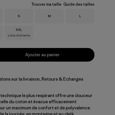
Trouver ma taille
Guide des tailles
Taille
Taille
Taille
S
M
L
Taille
XXL
Liste d'attente
Ajouter au panier
tions sur la livraison, Retours & Echanges
t technique le plus respirant offre une douceur
celle du coton et évacue efficacement
pour un maximum de confort et de polyvalence
de la journée, en montagne et au-delà.