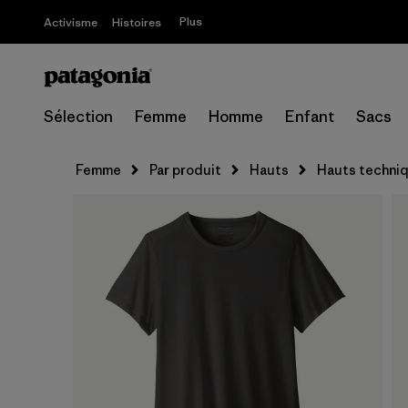
Plus
Activisme
Histoires
Sélection
Femme
Homme
Enfant
Sacs
Femme
Par produit
Hauts
Hauts techni