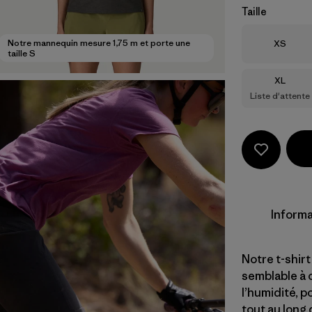
Taille
Taille
Notre mannequin mesure 1,75 m et porte une
XS
taille S
Taille
XL
Liste d'attente
Informa
Notre t-shir
semblable à 
l’humidité, 
tout au long 