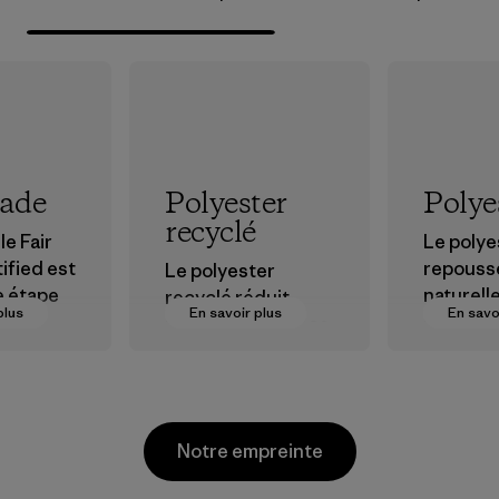
rade
Polyester
Polye
recyclé
le Fair
Le polye
ified est
repouss
Le polyester
e étape
naturell
recyclé réduit
plus
En savoir plus
En savo
et est tr
notre dépendance
ions plus
perform
aux matières
r nos
extérieu
dérivées du
s dans la
pétrole.
Matières
Matières
Notre empreinte
sionneme