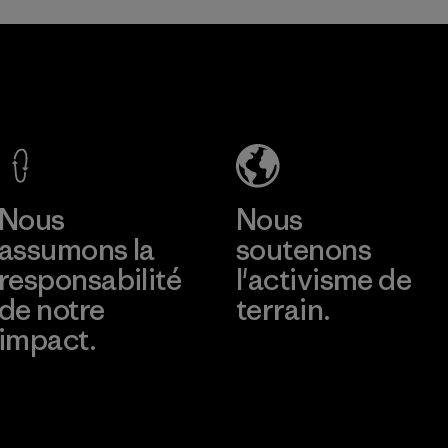
Youngone
Namdinh
Co., Ltd.
Factory
En savoir plus
Nous
Nous
assumons la
soutenons
responsabilité
l'activisme de
de notre
terrain.
impact.
Consulter Patagonia
Action Works
Découvrez notre
empreinte carbone