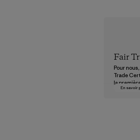
Fair T
Pour nous, 
Trade Cert
la premièr
En savoir 
vers des
rémunérat
justes pou
partenaire
chaîne
d'approvi
nt.