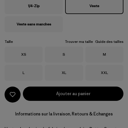
1/4-Zip
Veste
Veste sans manches
Taille
Trouver ma taille
Guide des tailles
Taille
Taille
Taille
XS
S
M
Taille
Taille
Taille
L
XL
XXL
Ajouter au panier
Informations sur la livraison, Retours & Echanges