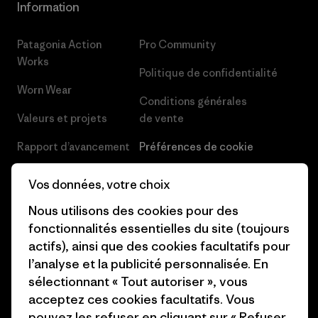
Information
Patagonia Action
Pro Community
Works
Politique de confidentialité
Worn Wear
Conditions générales
Valeurs et projets
de vente
Rapport d’avancement
Préférences de cookie
Business Unusual
Carrières
Vos données, votre choix
Objectifs climatiques
Presse et media
Nous utilisons des cookies pour des
fonctionnalités essentielles du site (toujours
1% For The Planet
Industry program
actifs), ainsi que des cookies facultatifs pour
Comment nous
Programme d’affiliation
l’analyse et la publicité personnalisée. En
finançons
sélectionnant « Tout autoriser », vous
Patagonia Luxembourg Plan du
acceptez ces cookies facultatifs. Vous
Cartes cadeaux
site
pouvez les refuser en cliquant sur « Refuser