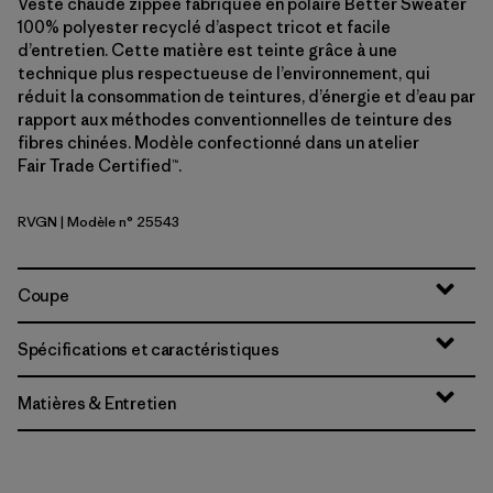
Veste chaude zippée fabriquée en polaire Better Sweater
100% polyester recyclé d’aspect tricot et facile
d’entretien. Cette matière est teinte grâce à une
technique plus respectueuse de l’environnement, qui
réduit la consommation de teintures, d’énergie et d’eau par
rapport aux méthodes conventionnelles de teinture des
fibres chinées. Modèle confectionné dans un atelier
Fair Trade Certified™.
RVGN
| Modèle n° 25543
River Rock Green
Coupe
Spécifications et caractéristiques
Matières & Entretien