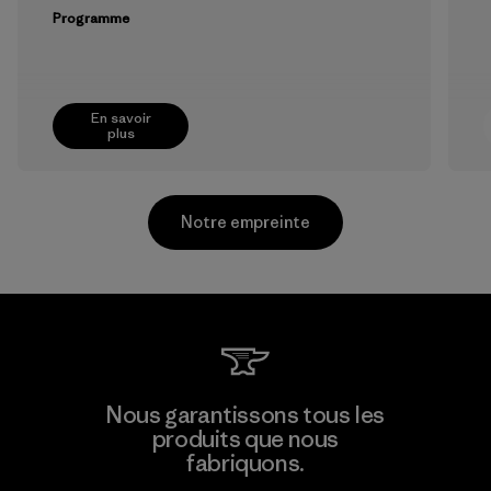
Programme
En savoir
plus
Notre empreinte
CKT Apparel (Pvt) Ltd. -
Nous garantissons tous les
Agalawatte
produits que nous
M
fabriquons.
Factory