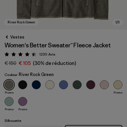
Vestes
Women's Better Sweater™ Fleece Jacket
1230
Avis
Évaluation: 4.5 / 5
€ 150
€ 105
(30% de réduction)
River Rock Green
Couleur
River Rock Green
Promo
Promo
Promo
Promo
Silhouette