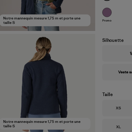
Notre mannequin mesure 1,75 m et porte une
Promo
taille S
Silhouette
1
Veste 
Taille
Taille
XS
Notre mannequin mesure 1,75 m et porte une
taille S
Taille
XL