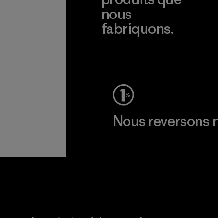
nous
fabriquons.
Voir la Garantie Ironclad
Nous reversons n
Lire notre engagement