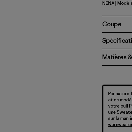
NENA
| Modèl
New Navy
Coupe
Spécificat
Matières &
Par nature,
et ce modèl
votre pull 
une Sweater 
sur la mani
wornwear.