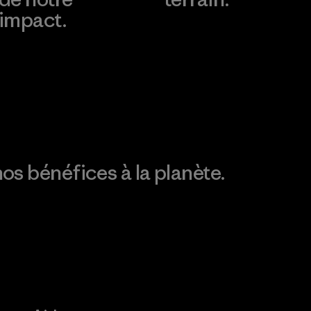
impact.
Consulter Patagonia
Action Works
Découvrez notre
empreinte carbone
os bénéfices à la planète.