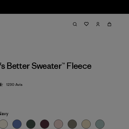
 Better Sweater™ Fleece
1230
Avis
tion: 4.5 / 5
Navy