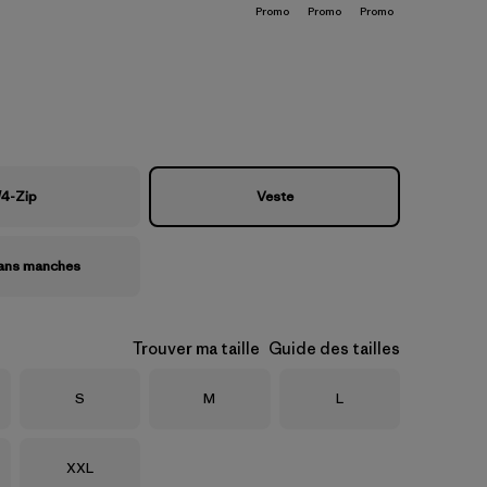
Promo
Promo
Promo
/4-Zip
Veste
sans manches
Trouver ma taille
Guide des tailles
Taille
Taille
Taille
S
M
L
Taille
XXL