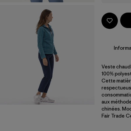
Informa
Veste chaude
100% polyeste
Cette matièr
respectueuse
consommation
aux méthodes
chinées. Mod
Fair Trade Ce