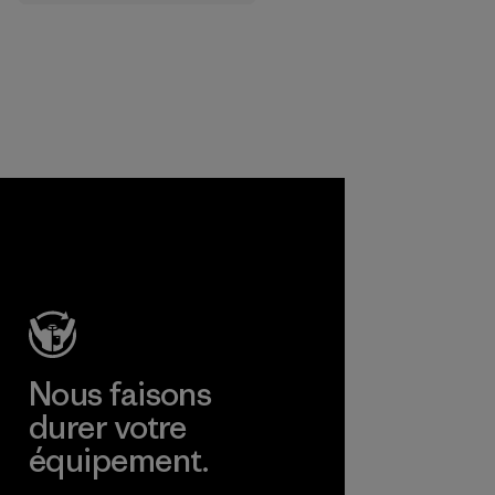
nt textile pour
certifier que les
produits
chimiques, les
procédés, les
matières et les
produits sont sûrs
pour
l'environnement,
les ouvriers et les
consommateurs.
Programme
Nous faisons
durer votre
équipement.