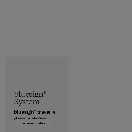
bluesign®
System
bluesign® travaille
dans la chaîne
En savoir plus
d’approvisionneme