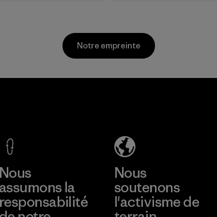
performant en
aux matières
extérieur.
dérivées du
pétrole.
Matières
Matières
Notre empreinte
CKT Apparel
Kingwhale
(Pvt) Ltd. -
Industries
Agalawatte
Corp.
Factory
Material-supplier
En savoir plus
En savoir plus
Nous
Nous
assumons la
soutenons
responsabilité
l'activisme de
de notre
terrain.