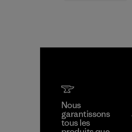
rémunérations plus
justes pour nos
partenaires dans la
chaîne
d'approvisionneme
nt.
Programme
Nous
garantissons
tous les
produits que