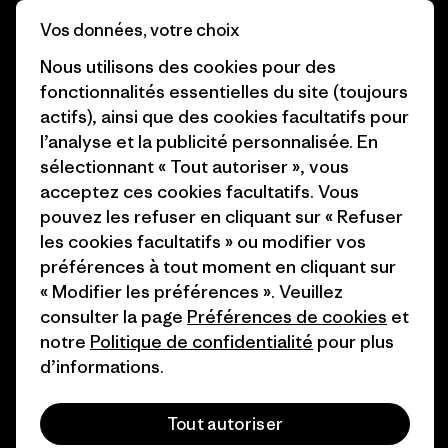
Business Unusual
Carrières
Vos données, votre choix
Objectifs climatiques
Presse et media
Nous utilisons des cookies pour des
fonctionnalités essentielles du site (toujours
1% For The Planet
Industry program
actifs), ainsi que des cookies facultatifs pour
Comment nous
Programme d’affiliation
l’analyse et la publicité personnalisée. En
finançons
sélectionnant « Tout autoriser », vous
Patagonia Luxembourg Plan du
acceptez ces cookies facultatifs. Vous
Cartes cadeaux
site
pouvez les refuser en cliquant sur « Refuser
les cookies facultatifs » ou modifier vos
Nos magasins
préférences à tout moment en cliquant sur
« Modifier les préférences ». Veuillez
consulter la page
Préférences de cookies
et
notre
Politique de confidentialité
pour plus
d’informations.
© 2026 Patagonia, Inc. All Rights Reserved.
Tout autoriser