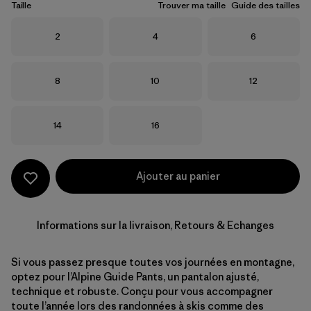
Taille
Trouver ma taille
Guide des tailles
Taille
Taille
Taille
2
4
6
Taille
Taille
Taille
8
10
12
Taille
Taille
14
16
Ajouter au panier
Informations sur la livraison, Retours & Echanges
Si vous passez presque toutes vos journées en montagne,
optez pour l’Alpine Guide Pants, un pantalon ajusté,
technique et robuste. Conçu pour vous accompagner
toute l’année lors des randonnées à skis comme des