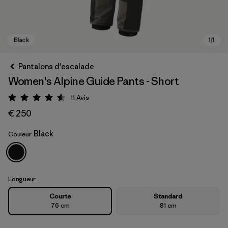
Pantalons d'escalade
Women's Alpine Guide Pants - Short
11
Avis
Évaluation: 4.5 / 5
€ 250
Black
Couleur
Black
Longueur
Courte
Standard
76 cm
81 cm