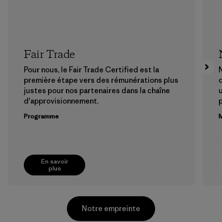
Fair Trade
Pour nous, le Fair Trade Certified est la
N
première étape vers des rémunérations plus
justes pour nos partenaires dans la chaîne
u
d'approvisionnement.
Programme
M
En savoir
plus
Notre empreinte