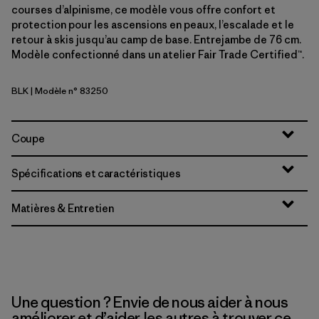
courses d’alpinisme, ce modèle vous offre confort et
protection pour les ascensions en peaux, l’escalade et le
retour à skis jusqu’au camp de base. Entrejambe de 76 cm.
Modèle confectionné dans un atelier Fair Trade Certified™.
BLK
| Modèle n° 83250
Black
Coupe
Spécifications et caractéristiques
Matières & Entretien
Une question ? Envie de nous aider à nous
améliorer et d’aider les autres à trouver ce