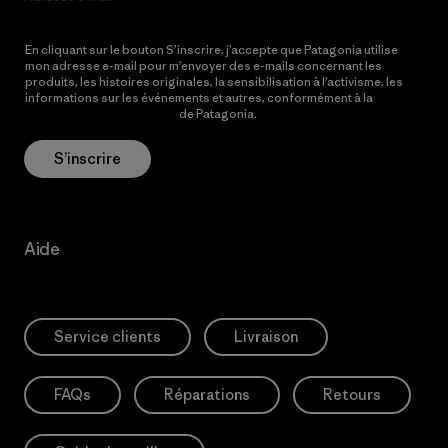
En cliquant sur le bouton S’inscrire, j’accepte que Patagonia utilise
mon adresse e-mail pour m’envoyer des e-mails concernant les
produits, les histoires originales, la sensibilisation à l’activisme, les
informations sur les événements et autres, conformément à la
Politique de confidentialité
de Patagonia.
S’inscrire
Aide
Service clients
Livraison
FAQs
Réparations
Retours