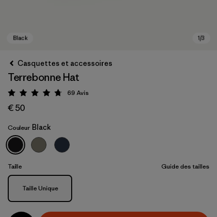
Casquettes et accessoires
Terrebonne Hat
69
Avis
Évaluation: 4.8 / 5
€ 50
Black
Couleur
Black
Taille
Guide des tailles
Taille
Taille Unique