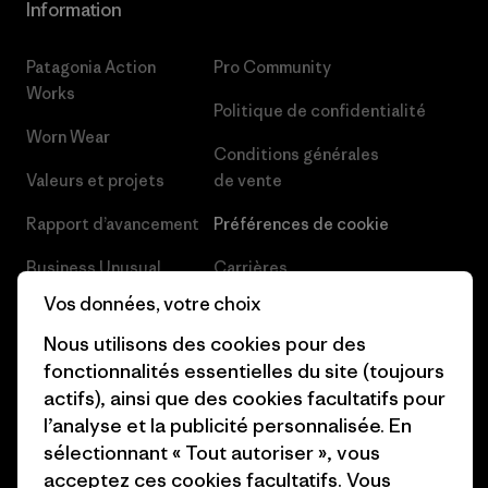
Information
Patagonia Action
Pro Community
Works
Politique de confidentialité
Worn Wear
Conditions générales
Valeurs et projets
de vente
Rapport d’avancement
Préférences de cookie
Business Unusual
Carrières
Vos données, votre choix
Objectifs climatiques
Presse et media
Nous utilisons des cookies pour des
1% For The Planet
Industry program
fonctionnalités essentielles du site (toujours
actifs), ainsi que des cookies facultatifs pour
Comment nous
Programme d’affiliation
l’analyse et la publicité personnalisée. En
finançons
Patagonia Luxembourg Plan du
sélectionnant « Tout autoriser », vous
Cartes cadeaux
site
acceptez ces cookies facultatifs. Vous