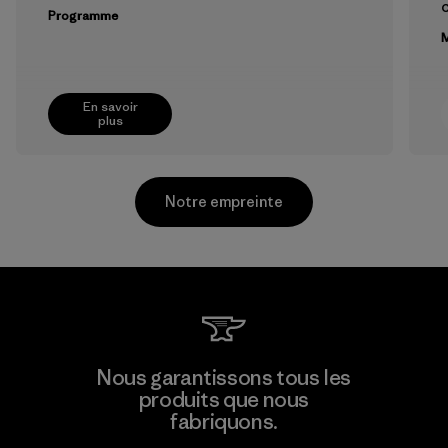
Programme
M
En savoir
plus
Notre empreinte
Teijin Frontier Co., Ltd.
Nous garantissons tous les
produits que nous
Material-supplier
fabriquons.
F