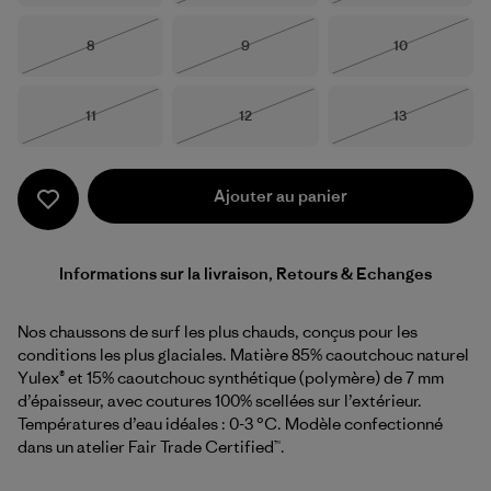
Taille
Taille
Taille
8
9
10
Épuisé
Épuisé
Épuisé
Taille
Taille
Taille
11
12
13
Épuisé
Épuisé
Épuisé
Ajouter au panier
Informations sur la livraison, Retours & Echanges
Nos chaussons de surf les plus chauds, conçus pour les
conditions les plus glaciales. Matière 85% caoutchouc naturel
Yulex® et 15% caoutchouc synthétique (polymère) de 7 mm
d’épaisseur, avec coutures 100% scellées sur l’extérieur.
Températures d’eau idéales : 0-3 °C. Modèle confectionné
dans un atelier Fair Trade Certified™.