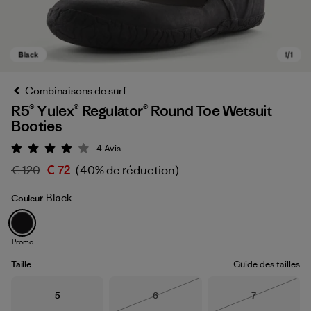
Combinaisons de surf
R5® Yulex® Regulator® Round Toe Wetsuit
Booties
4
Avis
Évaluation: 4 / 5
€ 120
€ 72
(40% de réduction)
Black
Couleur
Black
Promo
Taille
Guide des tailles
Taille
Taille
Taille
5
6
7
Épuisé
Épuisé