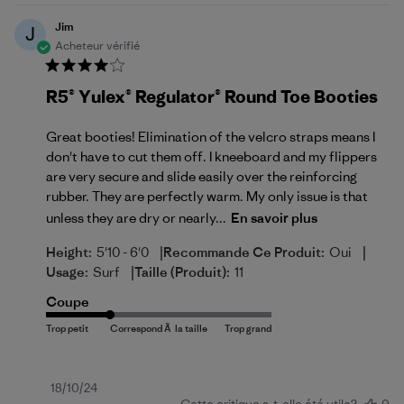
Jim
J
Acheteur vérifié
R5® Yulex® Regulator® Round Toe Booties
Great booties! Elimination of the velcro straps means I
don't have to cut them off. I kneeboard and my flippers
are very secure and slide easily over the reinforcing
rubber. They are perfectly warm. My only issue is that
unless they are dry or nearly...
En savoir plus
|
|
Height:
5'10 - 6'0
Recommande Ce Produit:
Oui
|
Usage:
Surf
Taille (produit):
11
Coupe
Date
18/10/24