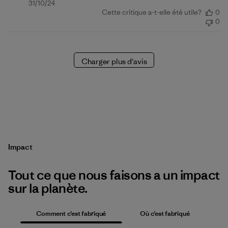
Date
31/10/24
Cette critique a-t-elle été utile?
0
de
0
publication
Charger plus d'avis
Impact
Tout ce que nous faisons a un impact
sur la planète.
Comment c’est fabriqué
Où c’est fabriqué