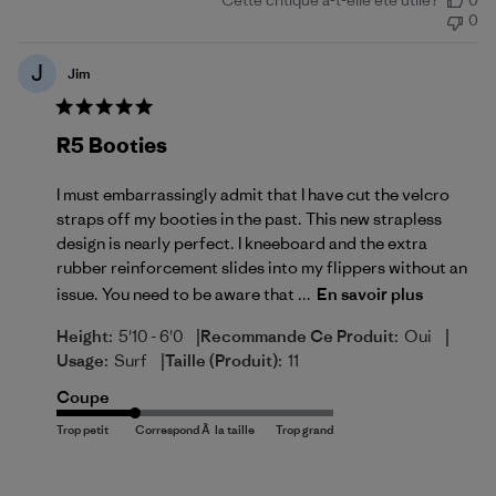
Cette critique a-t-elle été utile?
0
de
0
publication
J
Jim
R5 Booties
I must embarrassingly admit that I have cut the velcro
straps off my booties in the past. This new strapless
design is nearly perfect. I kneeboard and the extra
rubber reinforcement slides into my flippers without an
issue. You need to be aware that ...
En savoir plus
|
|
Height:
5'10 - 6'0
Recommande Ce Produit:
Oui
|
Usage:
Surf
Taille (produit):
11
Coupe