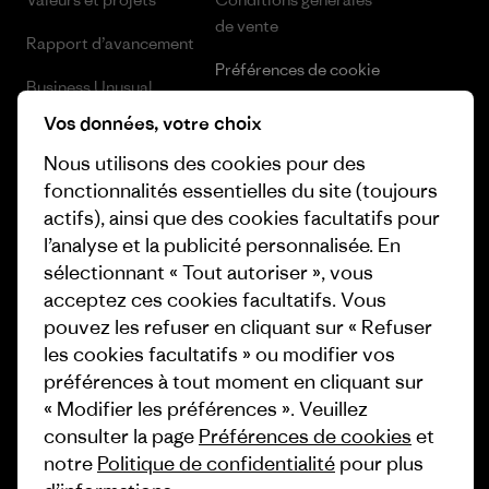
de vente
Rapport d’avancement
Préférences de cookie
Business Unusual
Carrières
Vos données, votre choix
Objectifs climatiques
Presse et media
Nous utilisons des cookies pour des
1% For The Planet
fonctionnalités essentielles du site (toujours
Industry program
actifs), ainsi que des cookies facultatifs pour
Comment nous
l’analyse et la publicité personnalisée. En
finançons
Programme d’affiliation
sélectionnant « Tout autoriser », vous
Cartes cadeaux
Patagonia Luxembourg Plan du
acceptez ces cookies facultatifs. Vous
site
pouvez les refuser en cliquant sur « Refuser
Nos magasins
les cookies facultatifs » ou modifier vos
préférences à tout moment en cliquant sur
« Modifier les préférences ». Veuillez
consulter la page
Préférences de cookies
et
notre
Politique de confidentialité
pour plus
© 2026 Patagonia, Inc. All Rights Reserved.