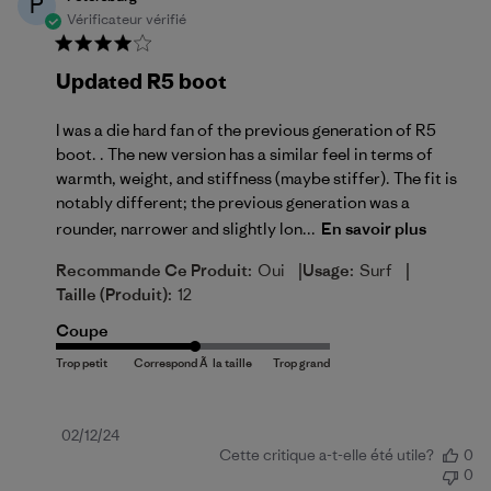
P
Vérificateur vérifié
Updated R5 boot
I was a die hard fan of the previous generation of R5
boot. . The new version has a similar feel in terms of
warmth, weight, and stiffness (maybe stiffer). The fit is
notably different; the previous generation was a
rounder, narrower and slightly lon...
En savoir plus
|
|
Recommande Ce Produit:
Oui
Usage:
Surf
Taille (produit):
12
Coupe
Date
02/12/24
Cette critique a-t-elle été utile?
0
de
0
publication