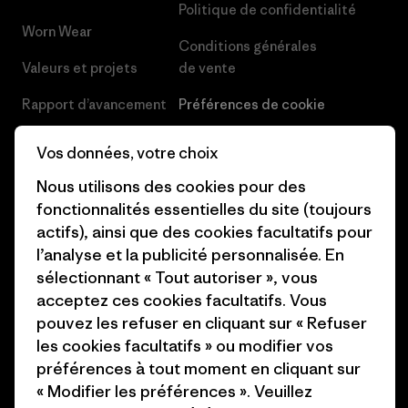
Politique de confidentialité
Worn Wear
Conditions générales
Valeurs et projets
de vente
Rapport d’avancement
Préférences de cookie
Business Unusual
Carrières
Vos données, votre choix
Objectifs climatiques
Presse et media
Nous utilisons des cookies pour des
fonctionnalités essentielles du site (toujours
1% For The Planet
Industry program
actifs), ainsi que des cookies facultatifs pour
Comment nous
Programme d’affiliation
l’analyse et la publicité personnalisée. En
finançons
sélectionnant « Tout autoriser », vous
Patagonia Luxembourg Plan du
acceptez ces cookies facultatifs. Vous
Cartes cadeaux
site
pouvez les refuser en cliquant sur « Refuser
les cookies facultatifs » ou modifier vos
Nos magasins
préférences à tout moment en cliquant sur
« Modifier les préférences ». Veuillez