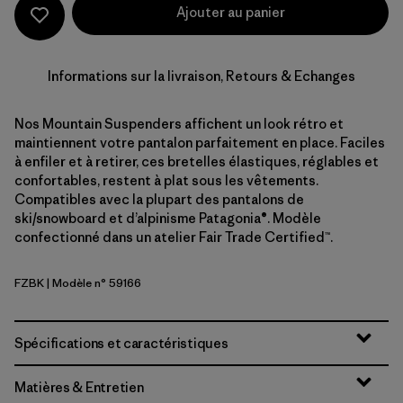
Ajouter au panier
Informations sur la livraison, Retours & Echanges
Nos Mountain Suspenders affichent un look rétro et
maintiennent votre pantalon parfaitement en place. Faciles
à enfiler et à retirer, ces bretelles élastiques, réglables et
confortables, restent à plat sous les vêtements.
Compatibles avec la plupart des pantalons de
ski/snowboard et d’alpinisme Patagonia®. Modèle
confectionné dans un atelier Fair Trade Certified™.
FZBK
| Modèle n° 59166
Fitz Roy Stripe: Black
Spécifications et caractéristiques
Matières & Entretien