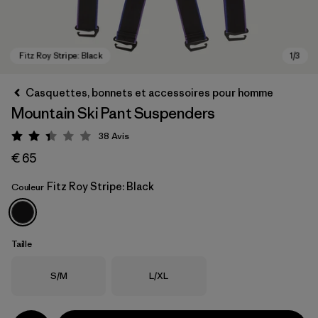
Casquettes, bonnets et accessoires pour homme
Mountain Ski Pant Suspenders
38
Avis
Évaluation: 2.4 / 5
€ 65
Fitz Roy Stripe: Black
Couleur
Fitz Roy Stripe: Black
Taille
Taille
Taille
S/M
L/XL