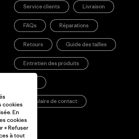
Service clients
Livraison
FAQs
Réparations
Retours
Guide des tailles
Entretien des produits
Login
tés
Formulaire de contact
es cookies
isée. En
ces cookies
ur « Refuser
ces à tout