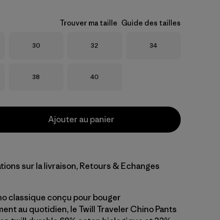
Trouver ma taille
Guide des tailles
Taille
Taille
Taille
30
32
34
Taille
Taille
38
40
Ajouter au panier
tions sur la livraison, Retours & Echanges
no classique conçu pour bouger
ent au quotidien, le Twill Traveler Chino Pants