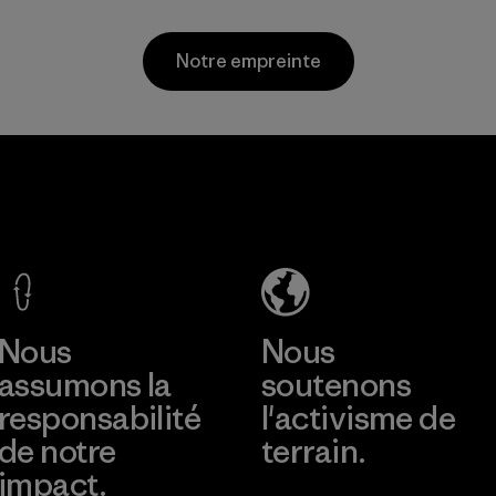
partenaires dans la
Matières
chaîne
Notre empreinte
d'approvisionneme
nt.
Programme
Hirdaramani
Arvind
Industries
Limited
(Pvt) Ltd. -
(Shirting and
Kahathuduw
Khaki
a
Divisions)
En savoir plus
En savoir plus
Factory
Material-supplier
Nous
Nous
assumons la
soutenons
responsabilité
l'activisme de
de notre
terrain.
impact.