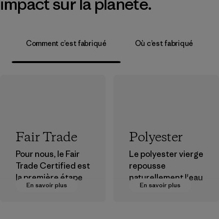
impact sur la planète.
Comment c’est fabriqué
Où c’est fabriqué
Fair Trade
Polyester
Pour nous, le Fair
Le polyester vierge
Trade Certified est
repousse
la première étape
naturellement l'eau
En savoir plus
En savoir plus
vers des
et est très
rémunérations plus
performant en
justes pour nos
extérieur.