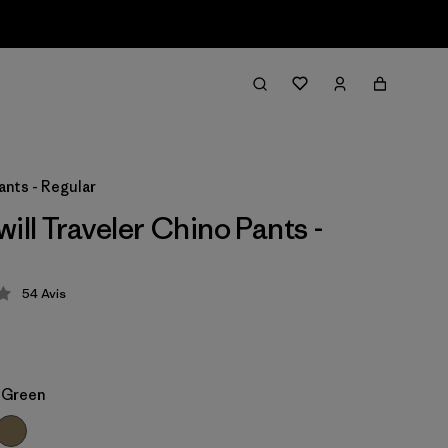
ants - Regular
ill Traveler Chino Pants -
54
Avis
tion: 4.3 / 5
 Green