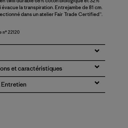
 en twill durable 68% coton biologique et 32%
 évacue la transpiration. Entrejambe de 81 cm.
ctionné dans un atelier Fair Trade Certified™.
e n° 22120
en
ions et caractéristiques
 Entretien