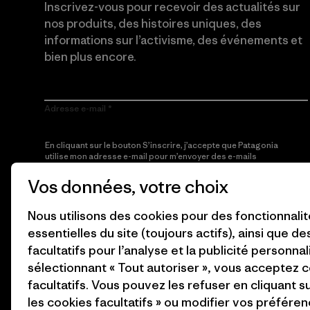
Inscrivez-vous pour recevoir des actualités sur
nos produits, des histoires uniques, des
informations sur l’activisme, des événements et
bien plus encore.
Adresse e-mail
En cliquant sur le bouton S’inscrire, j’accepte que Patagonia
utilise mon adresse e-mail pour m’envoyer des e-mails
concernant les produits, les histoires originales, la
sensibilisation à l’activisme, les informations sur les événements
Vos données, votre choix
et autres, conformément à la
Politique de confidentialité
de
Patagonia.
Nous utilisons des cookies pour des fonctionnali
essentielles du site (toujours actifs), ainsi que d
S’inscrire
facultatifs pour l’analyse et la publicité personnal
sélectionnant « Tout autoriser », vous acceptez 
facultatifs. Vous pouvez les refuser en cliquant s
les cookies facultatifs » ou modifier vos préféren