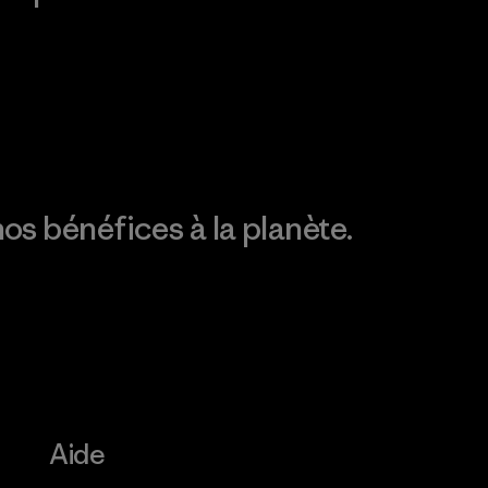
Consulter Patagonia
Action Works
Découvrez notre
empreinte carbone
os bénéfices à la planète.
Aide