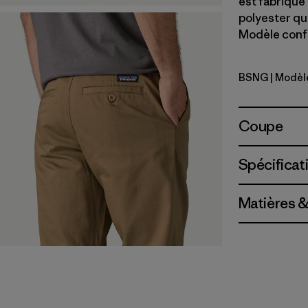
est fabriqué
polyester qui
Modèle confe
BSNG
| Modèl
Basin Gre
Coupe
Spécificat
Matières &