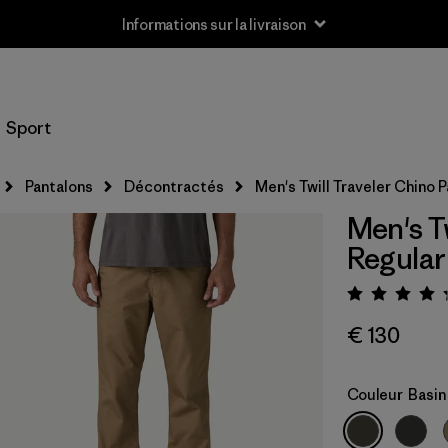
Informations sur la livraison
Sport
Pantalons
Décontractés
Men's Twill Traveler Chino P
Men's Tw
Regular
Évalua
€ 130
Couleur
Basin