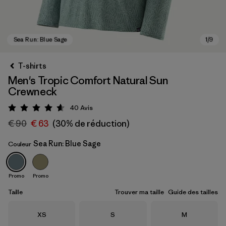
T-shirts
Men's Tropic Comfort Natural Sun
Crewneck
40
Avis
Évaluation: 4.7 / 5
€ 90
€ 63
(30% de réduction)
Sea Run: Blue Sage
Couleur
Sea Run: Blue Sage
Promo
Promo
Taille
Trouver ma taille
Guide des tailles
Taille
Taille
Taille
XS
S
M