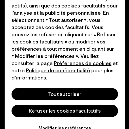
actifs), ainsi que des cookies facultatifs pour
Comment nous
Programme d’affiliation
l’analyse et la publicité personnalisée. En
finançons
sélectionnant « Tout autoriser », vous
Patagonia Luxembourg Plan du
acceptez ces cookies facultatifs. Vous
Cartes cadeaux
site
pouvez les refuser en cliquant sur « Refuser
les cookies facultatifs » ou modifier vos
Nos magasins
préférences à tout moment en cliquant sur
« Modifier les préférences ». Veuillez
consulter la page
Préférences de cookies
et
notre
Politique de confidentialité
pour plus
d’informations.
© 2026 Patagonia, Inc. All Rights Reserved.
Tout autoriser
français
Refuser les cookies facultatifs
Modifier les préférences