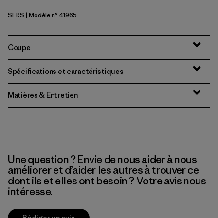
SERS
| Modèle n° 41965
Sea Run: Blue Sage
Coupe
Spécifications et caractéristiques
Matières & Entretien
Une question ? Envie de nous aider à nous
améliorer et d’aider les autres à trouver ce
dont ils et elles ont besoin ? Votre avis nous
intéresse.
Rédiger un avis