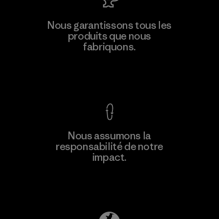
MAS Active (Pvt) Ltd. - Asialine
Nous garantissons tous les
produits que nous
Factory
fabriquons.
Voir la Garantie Ironclad
En savoir
Nous assumons la
plus
responsabilité de notre
impact.
Découvrez notre empreinte carbone