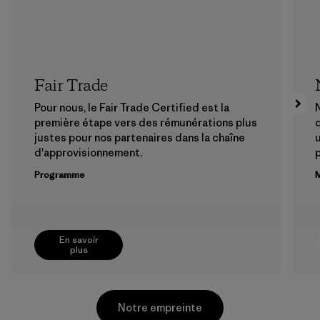
Fair Trade
Pour nous, le Fair Trade Certified est la
N
première étape vers des rémunérations plus
justes pour nos partenaires dans la chaîne
u
d'approvisionnement.
Programme
M
En savoir
plus
Notre empreinte