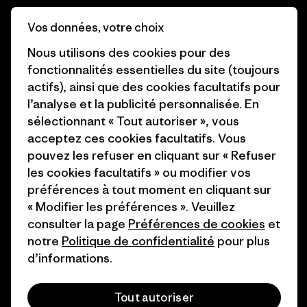
Business Unusual
Carrières
Vos données, votre choix
Objectifs climatiques
Presse et media
Nous utilisons des cookies pour des
fonctionnalités essentielles du site (toujours
1% For The Planet
Industry program
actifs), ainsi que des cookies facultatifs pour
Comment nous
Programme d’affiliation
l’analyse et la publicité personnalisée. En
finançons
sélectionnant « Tout autoriser », vous
Patagonia Luxembourg Plan du
acceptez ces cookies facultatifs. Vous
Cartes cadeaux
site
pouvez les refuser en cliquant sur « Refuser
les cookies facultatifs » ou modifier vos
Nos magasins
préférences à tout moment en cliquant sur
« Modifier les préférences ». Veuillez
consulter la page
Préférences de cookies
et
notre
Politique de confidentialité
pour plus
d’informations.
© 2026 Patagonia, Inc. All Rights Reserved.
Tout autoriser