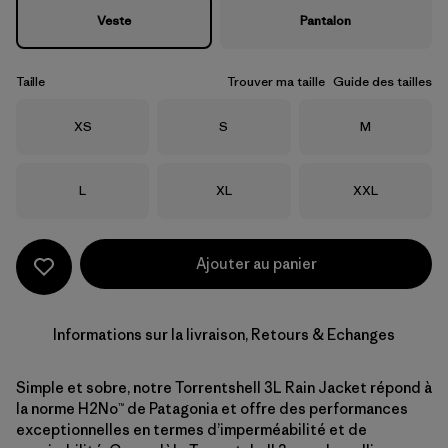
Veste
Pantalon
Taille
Trouver ma taille
Guide des tailles
Taille
Taille
Taille
XS
S
M
Taille
Taille
Taille
L
XL
XXL
Ajouter au panier
Informations sur la livraison, Retours & Echanges
Simple et sobre, notre Torrentshell 3L Rain Jacket répond à
la norme H2No™ de Patagonia et offre des performances
exceptionnelles en termes d’imperméabilité et de