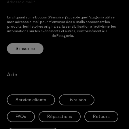
Adresse e-mail
En cliquant sur le bouton S’inscrire, j’accepte que Patagonia utilise
mon adresse e-mail pour m’envoyer des e-mails concernant les
produits, les histoires originales, la sensibilisation à l’activisme, les
informations sur les événements et autres, conformément à la
Politique de confidentialité
de Patagonia.
S’inscrire
Aide
Service clients
Livraison
FAQs
Réparations
Retours