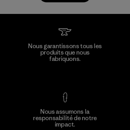
Toray International, Inc.
Nous garantissons tous les
produits que nous
Material-supplier
F
fabriquons.
Voir la Garantie Ironclad
En savoir
Nous assumons la
plus
responsabilité de notre
impact.