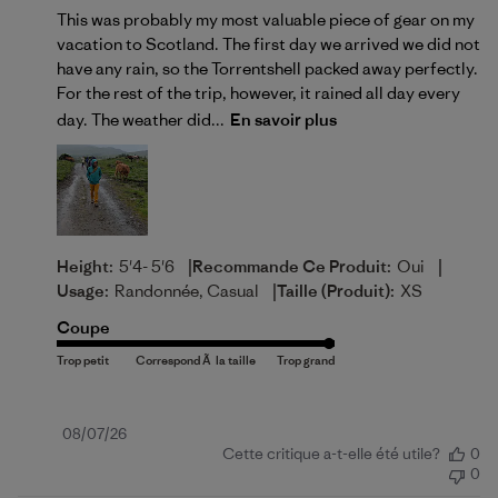
This was probably my most valuable piece of gear on my
vacation to Scotland. The first day we arrived we did not
have any rain, so the Torrentshell packed away perfectly.
For the rest of the trip, however, it rained all day every
day. The weather did...
En savoir plus
|
|
Height:
5'4- 5'6
Recommande Ce Produit:
Oui
|
Usage:
Randonnée, Casual
Taille (produit):
XS
Coupe
Date
08/07/26
Cette critique a-t-elle été utile?
0
de
0
publication