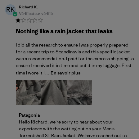
Richard K.
RK
Vérificateur vérifié
Nothing like a rain jacket that leaks
I did all the research to ensure I was properly prepared
for a recent trip to Scandinavia and this specific jacket
was a recommendation. I paid for the express shipping to
ensure I received it in time and put it in my luggage. First
time I wore it I ...
En savoir plus
Commentaires du propriétaire du magasin sur l'exam
Patagonia
Hello Richard, we're sorry to hear about your 
experience with the wetting out on your Men's 
Torrentshell 3L Rain Jacket. We have reached out to 