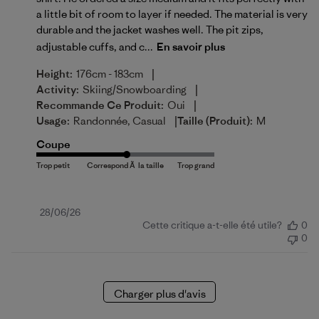
a little bit of room to layer if needed. The material is very
durable and the jacket washes well. The pit zips,
adjustable cuffs, and c...
En savoir plus
|
Height:
176cm - 183cm
|
Activity:
Skiing/Snowboarding
|
Recommande Ce Produit:
Oui
|
Usage:
Randonnée, Casual
Taille (produit):
M
Coupe
Date
28/06/26
Cette critique a-t-elle été utile?
0
de
0
publication
Charger plus d'avis