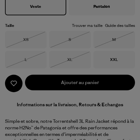
Veste
Pantalon
Taille
Trouver ma taille
Guide des tailles
Taille
Taille
Taille
XS
S
M
Épuisé
Épuisé
Épuisé
Taille
Taille
Taille
L
XL
XXL
Épuisé
Épuisé
Ajouter au panier
Informations sur la livraison, Retours & Echanges
Simple et sobre, notre Torrentshell 3L Rain Jacket répond à la
norme H2No™ de Patagonia et offre des performances
exceptionnelles en termes d’imperméabilité et de