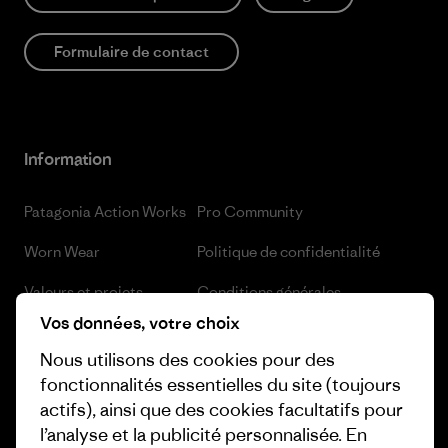
Formulaire de contact
Information
Patagonia Action Works
Pro Community
Worn Wear
Politique de confidentialité
Valeurs et projets
Conditions générales
de vente
Vos données, votre choix
Rapport d’avancement
Préférences de cookie
Nous utilisons des cookies pour des
Business Unusual
fonctionnalités essentielles du site (toujours
Carrières
actifs), ainsi que des cookies facultatifs pour
Objectifs climatiques
l’analyse et la publicité personnalisée. En
Presse et media