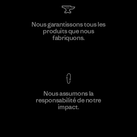
Toray International, Inc.
Nous garantissons tous les
produits que nous
Material-supplier
F
fabriquons.
Voir la Garantie Ironclad
En savoir
Nous assumons la
plus
responsabilité de notre
impact.
Découvrez notre empreinte carbone