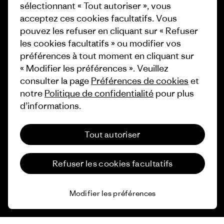
1% For The Planet
sélectionnant « Tout autoriser », vous
Industry program
acceptez ces cookies facultatifs. Vous
Comment nous
pouvez les refuser en cliquant sur « Refuser
finançons
Programme d’affiliation
les cookies facultatifs » ou modifier vos
Cartes cadeaux
Patagonia Luxembourg Plan du
préférences à tout moment en cliquant sur
site
« Modifier les préférences ». Veuillez
Nos magasins
consulter la page
Préférences de cookies
et
notre
Politique de confidentialité
pour plus
d’informations.
Tout autoriser
© 2026 Patagonia, Inc. All Rights Reserved.
Refuser les cookies facultatifs
français
Modifier les préférences