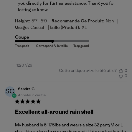
you directly for further assistance. Thank you for 
letting us know.
|
|
Height:
5'7 - 5'9
Recommande Ce Produit:
Non
|
Usage:
Casual
Taille (produit):
XL
Coupe
Date
12/07/26
Cette critique a-t-elle été utile?
0
de
0
publication
Sandra C.
SC
Acheteur vérifié
Excellent all-around rain shell
My husband is 6' 175lbs and wears a size 32 pant/M or L
shirt. He ordered a size medium and it fits perfectly with