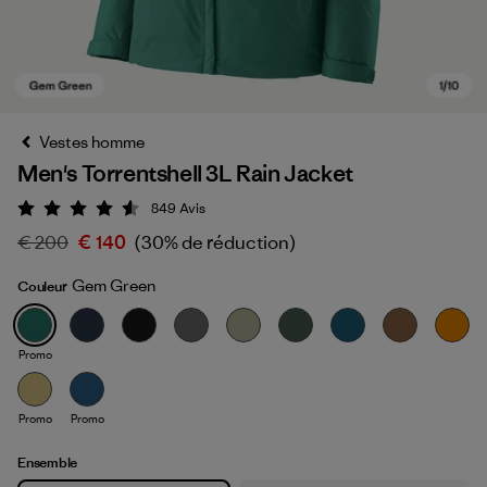
Vestes homme
Men's Torrentshell 3L Rain Jacket
849
Avis
Évaluation: 4.6 / 5
€ 200
€ 140
(30% de réduction)
Gem Green
Couleur
Gem Green
Promo
Promo
Promo
Ensemble