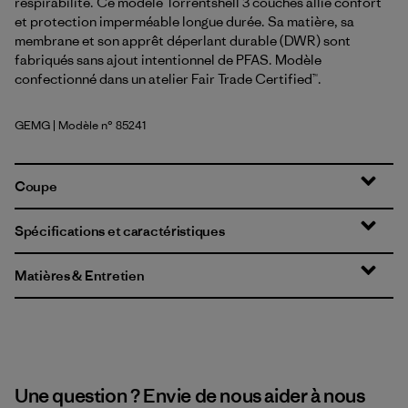
respirabilité. Ce modèle Torrentshell 3 couches allie confort
et protection imperméable longue durée. Sa matière, sa
membrane et son apprêt déperlant durable (DWR) sont
fabriqués sans ajout intentionnel de PFAS. Modèle
confectionné dans un atelier Fair Trade Certified™.
GEMG
| Modèle n° 85241
Gem Green
Coupe
Spécifications et caractéristiques
Matières & Entretien
Une question ? Envie de nous aider à nous