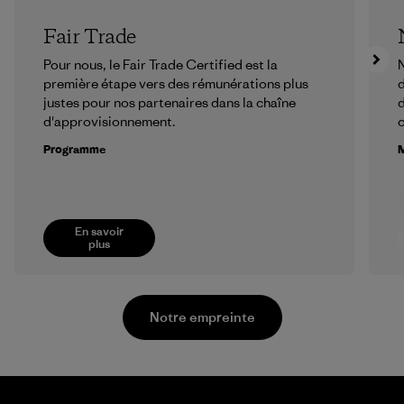
Fair Trade
Pour nous, le Fair Trade Certified est la
N
première étape vers des rémunérations plus
d
justes pour nos partenaires dans la chaîne
d
d'approvisionnement.
Programme
M
En savoir
plus
Notre empreinte