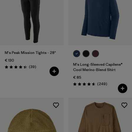
M's Peak Mission Tights - 28"
€ 130
M's Long-Sleeved Capilene®
Avis
(39
)
Évaluation: 4.4 / 5
Cool Merino-Blend Shirt
€ 85
Avis
(249
)
Évaluation: 4.6 / 5