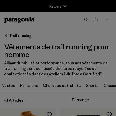
Retours
Filter & Sort
Effacer tout
Trier par
Trail running
Filtrer par
Taille
Vêtements de trail running pour
XS
(28)
homme
S
(31)
Alliant durabilité et performance, tous nos vêtements de
trail running sont composés de fibres recyclées et
S/M
(1)
confectionnés dans des ateliers Fair Trade Certified™.
M
(30)
Vestes
Pantalons
Chemises et t-shirts
Shorts
Chauss
L
(29)
Filtrer
41 Articles
L/XL
(1)