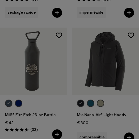
Évaluation: 4.8 / 5
Évaluation: 4.3 / 5
séchage rapide
imperméable
MiiR® Fitz Etch 23-oz Bottle
M's Nano-Air® Light Hoody
€ 42
€ 300
Avis
(33
)
Évaluation: 4.7 / 5
compressible