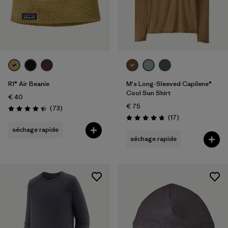
R1® Air Beanie
M's Long-Sleeved Capilene®
Cool Sun Shirt
€ 40
€ 75
Avis
(73
)
Évaluation: 4.4 / 5
Avis
(17
)
Évaluation: 4.8 / 5
séchage rapide
séchage rapide