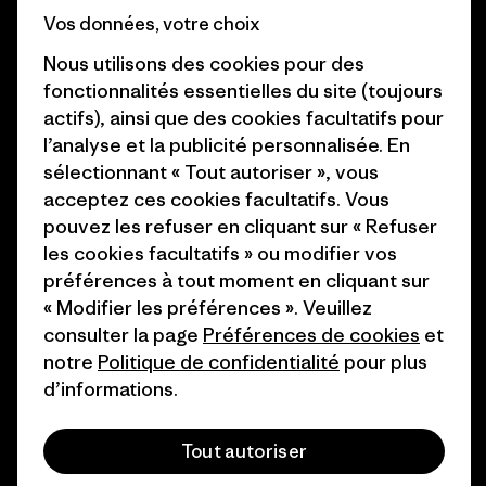
Vos données, votre choix
Objectifs climatiques
Presse et media
Nous utilisons des cookies pour des
1% For The Planet
Industry program
fonctionnalités essentielles du site (toujours
actifs), ainsi que des cookies facultatifs pour
Comment nous
Programme d’affiliation
l’analyse et la publicité personnalisée. En
finançons
Patagonia Luxembourg Plan du
sélectionnant « Tout autoriser », vous
Cartes cadeaux
site
acceptez ces cookies facultatifs. Vous
pouvez les refuser en cliquant sur « Refuser
Nos magasins
les cookies facultatifs » ou modifier vos
préférences à tout moment en cliquant sur
« Modifier les préférences ». Veuillez
consulter la page
Préférences de cookies
et
notre
Politique de confidentialité
pour plus
© 2026 Patagonia, Inc. All Rights Reserved.
d’informations.
Tout autoriser
français