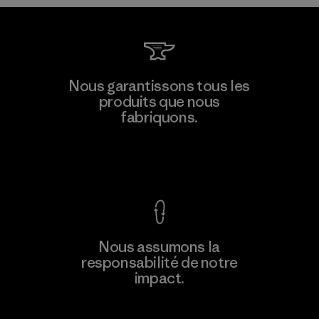
Singtex Industrial
Nous garantissons tous les
produits que nous
Material-supplier
fabriquons.
F
Voir la Garantie Ironclad
En savoir
Nous assumons la
plus
responsabilité de notre
impact.