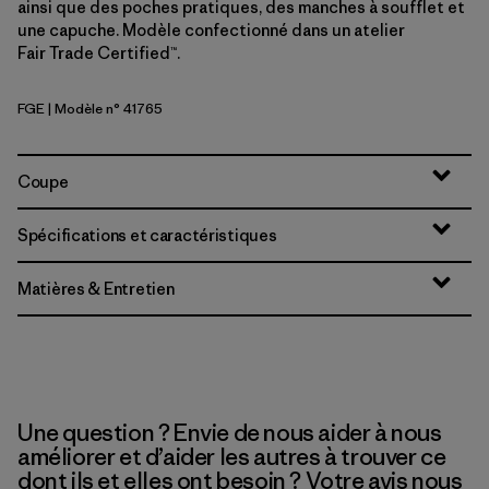
ainsi que des poches pratiques, des manches à soufflet et
une capuche. Modèle confectionné dans un atelier
Fair Trade Certified™.
FGE
| Modèle n° 41765
Forge Grey
Coupe
Spécifications et caractéristiques
Matières & Entretien
Une question ? Envie de nous aider à nous
améliorer et d’aider les autres à trouver ce
dont ils et elles ont besoin ? Votre avis nous