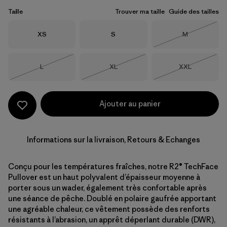
Taille
Trouver ma taille
Guide des tailles
Taille
Taille
Taille
XS
S
M
Épuisé
Taille
Taille
Taille
L
XL
XXL
Épuisé
Épuisé
Épuisé
Ajouter au panier
Informations sur la livraison, Retours & Echanges
Conçu pour les températures fraîches, notre R2® TechFace
Pullover est un haut polyvalent d’épaisseur moyenne à
porter sous un wader, également très confortable après
une séance de pêche. Doublé en polaire gaufrée apportant
une agréable chaleur, ce vêtement possède des renforts
résistants à l’abrasion, un apprêt déperlant durable (DWR),