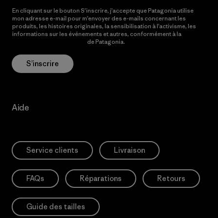
En cliquant sur le bouton S’inscrire, j’accepte que Patagonia utilise
mon adresse e-mail pour m’envoyer des e-mails concernant les
produits, les histoires originales, la sensibilisation à l’activisme, les
informations sur les événements et autres, conformément à la
Politique de confidentialité
de Patagonia.
S’inscrire
Aide
Service clients
Livraison
FAQs
Réparations
Retours
Guide des tailles