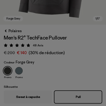
Polaires
Men's R2® TechFace Pullover
48
Avis
Évaluation: 4.8 / 5
€ 200
€ 140
(30% de réduction)
Forge Grey
Couleur
Forge Grey
Promo
Promo
Silhouette
Sweat à capuche
Pull