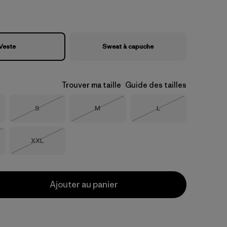
Veste
Sweat à capuche
Trouver ma taille
Guide des tailles
Taille
Taille
Taille
S
M
L
Épuisé
Épuisé
Épuisé
Taille
XXL
Épuisé
Ajouter au panier