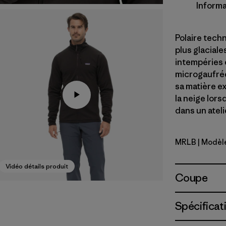
Informa
Polaire tech
plus glaciale
intempéries 
microgaufrée
sa matière ex
la neige lor
dans un ateli
MRLB
| Modèl
Marlow B
Vidéo détails produit
Coupe
Spécificat