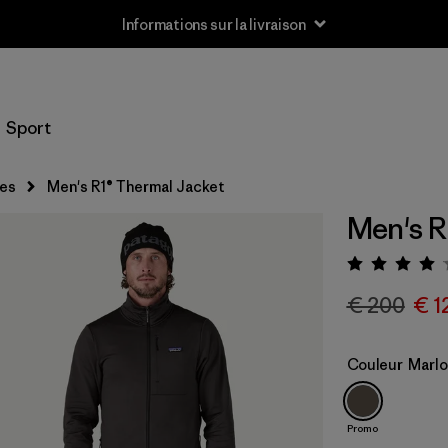
Informations sur la livraison
Sport
res
Men's R1® Thermal Jacket
Men's R
Évaluat
€ 200
€ 1
Couleur
Marl
Promo