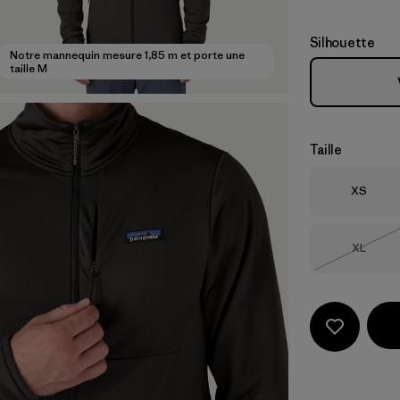
Silhouette
Notre mannequin mesure 1,85 m et porte une
taille M
Taille
Taille
XS
Taille
XL
Épuisé