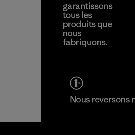
garantissons
tous les
produits que
nous
fabriquons.
Voir la Garantie Ironclad
Nous reversons n
Lire notre engagement