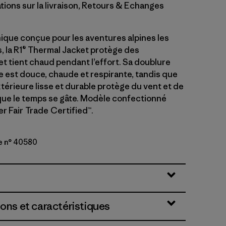
tions sur la livraison, Retours & Echanges
nique conçue pour les aventures alpines les
s, la R1® Thermal Jacket protège des
et tient chaud pendant l’effort. Sa doublure
 est douce, chaude et respirante, tandis que
térieure lisse et durable protège du vent et de
sque le temps se gâte. Modèle confectionné
er Fair Trade Certified™.
e n° 40580
rown
ions et caractéristiques