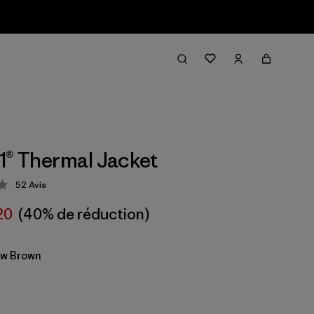
1® Thermal Jacket
52
Avis
ion: 4.1 / 5
20
(40% de réduction)
ow Brown