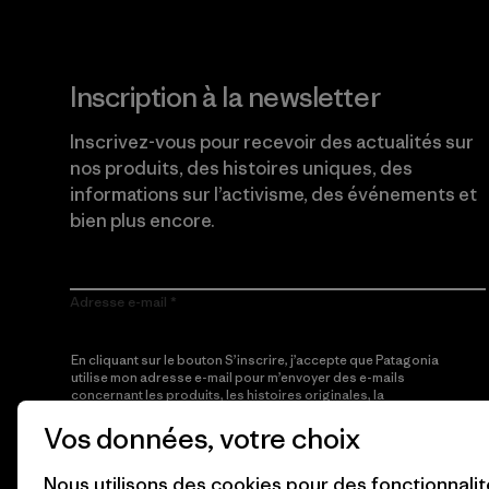
Inscription à la newsletter
Inscrivez-vous pour recevoir des actualités sur
nos produits, des histoires uniques, des
informations sur l’activisme, des événements et
bien plus encore.
Adresse e-mail
En cliquant sur le bouton S’inscrire, j’accepte que Patagonia
utilise mon adresse e-mail pour m’envoyer des e-mails
concernant les produits, les histoires originales, la
sensibilisation à l’activisme, les informations sur les événements
Vos données, votre choix
et autres, conformément à la
Politique de confidentialité
de
Patagonia.
Nous utilisons des cookies pour des fonctionnali