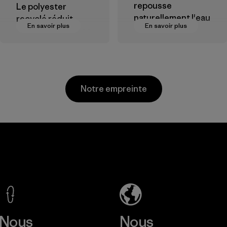
repousse
Le polyester
naturellement l'eau
recyclé réduit
En savoir plus
En savoir plus
et est très
notre dépendance
performant en
aux matières
extérieur.
dérivées du
pétrole.
Matières
Matières
Notre empreinte
MAS Active
(Pvt) Ltd. -
Asialine
Factory
En savoir plus
Nous
Nous