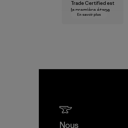
Trade Certified est
la première étape
En savoir plus
vers des
rémunérations plus
justes pour nos
partenaires dans la
chaîne
d'approvisionneme
nt.
Programme
Nous