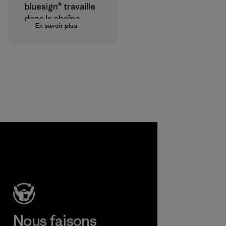
bluesign® travaille
dans la chaîne
En savoir plus
d’approvisionneme
nt textile pour
certifier que les
produits
chimiques, les
procédés, les
matières et les
produits sont sûrs
pour
l'environnement,
les ouvriers et les
consommateurs.
Programme
Nous faisons