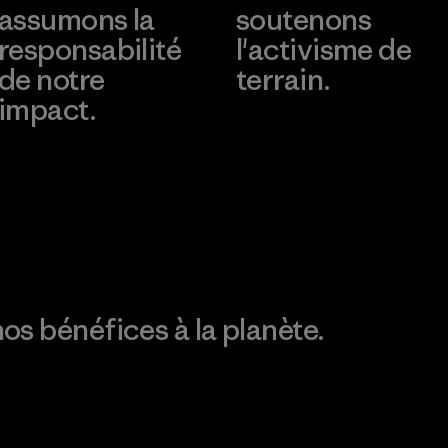
assumons la
soutenons
responsabilité
l'activisme de
de notre
terrain.
impact.
Consulter Patagonia
Action Works
Découvrez notre
empreinte carbone
os bénéfices à la planète.